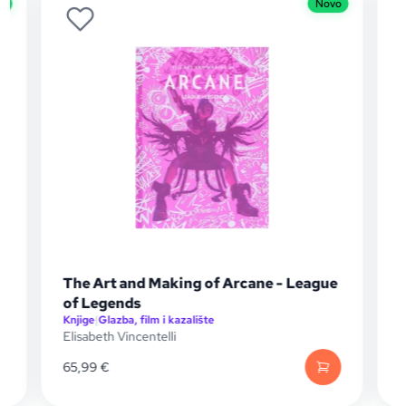
o
Novo
The Art and Making of Arcane - League
of Legends
Knjige
|
Glazba, film i kazalište
K
Elisabeth Vincentelli
M
65,99
€
1