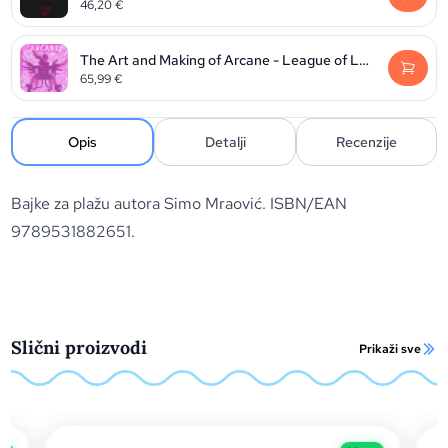
46,20
€
The Art and Making of Arcane - League of Legends
65,99
€
Opis
Detalji
Recenzije
Bajke za plažu autora Simo Mraović. ISBN/EAN
9789531882651.
Slični proizvodi
Prikaži sve