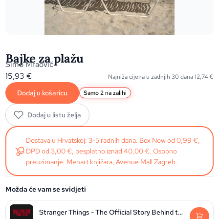
Bajke za plažu
Simo Mraović
15,93
€
Najniža cijena u zadnjih 30 dana
12,74
€
Dodaj u košaricu
Samo 2 na zalihi
Dodaj u listu želja
Dostava u Hrvatskoj: 3-5 radnih dana. Box Now od 0,99 €,
DPD od 3,00 €, besplatno iznad 40,00 €. Osobno
preuzimanje: Menart knjižara, Avenue Mall Zagreb.
Možda će vam se svidjeti
Stranger Things - The Official Story Behind the Legendary Series