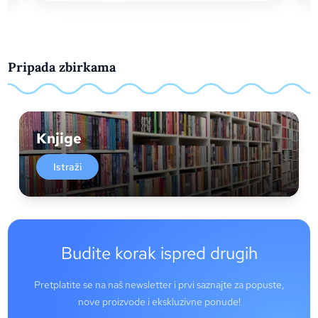
Pripada zbirkama
Knjige
Istraži
Budite korak ispred drugih
Pretplatite se na naš newsletter i prvi saznajte za popuste,
nove proizvode i ekskluzivne ponude!