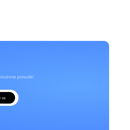
skluzivne ponude!
e se