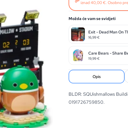
iznad 40,00 €. Osobno pre
Možda će vam se svidjeti
Exit - Dead Man On T
16,99
€
Care Bears - Share B
19,99
€
Opis
BLDR: SQUishmallows Buildi
0191726759850.