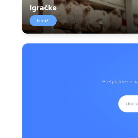
Igračke
Istraži
Pretplatite se n