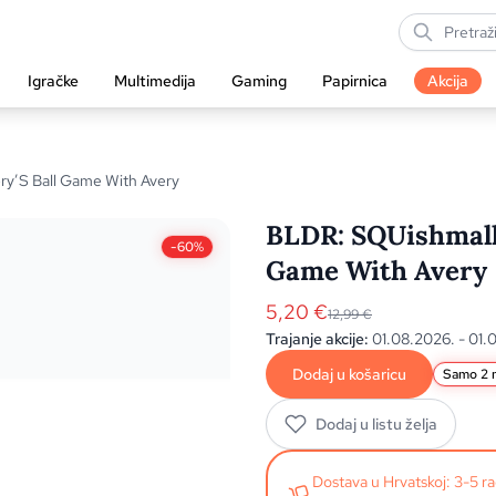
Igračke
Multimedija
Gaming
Papirnica
Akcija
ry’S Ball Game With Avery
BLDR: SQUishmallo
-60%
Game With Avery
5,20
€
12,99
€
Trajanje akcije:
01.08.2026. - 01.
Dodaj u košaricu
Samo 2 n
Dodaj u listu želja
Dostava u Hrvatskoj: 3-5 