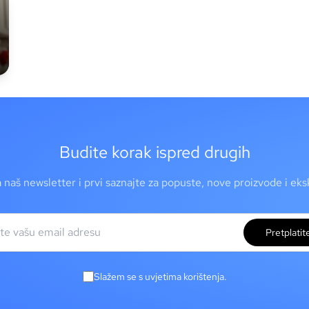
Budite korak ispred drugih
a naš newsletter i prvi saznajte za popuste, nove proizvode i ek
Pretplatit
Slažem se s uvjetima korištenja.