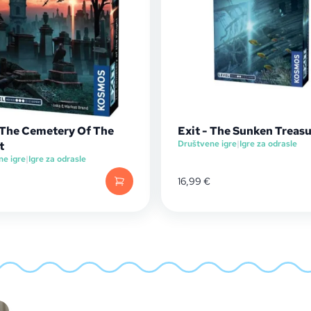
- The Cemetery Of The
Exit - The Sunken Treas
Društvene igre
|
Igre za odrasle
t
ne igre
|
Igre za odrasle
16,99
€