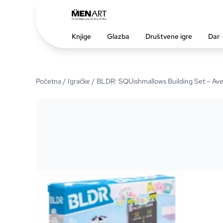
Knjige
Glazba
Društvene igre
Dar
Početna
/
Igračke
/ BLDR: SQUishmallows Building Set – Ave