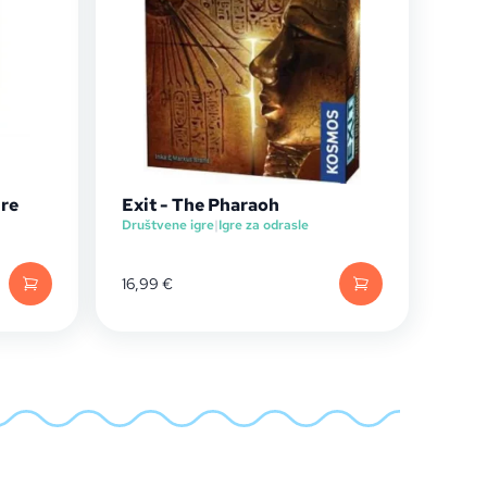
ure
Exit - The Pharaoh
Društvene igre
|
Igre za odrasle
16,99
€