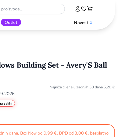
Outlet
Novosti
ws Building Set - Avery'S Ball
Najniža cijena u zadnjih 30 dana
5,20
€
09.2026..
a zalihi
radnih dana. Box Now od 0,99 €, DPD od 3,00 €, besplatno