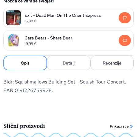
Možda će vam se svidjeti
Exit - Dead Man On The Orient Express
16,99
€
Care Bears - Share Bear
19,99
€
Opis
Detalji
Recenzije
Bldr: Squishmallows Building Set - Squish Tour Concert.
EAN 0191726759928.
Slični proizvodi
Prikaži sve