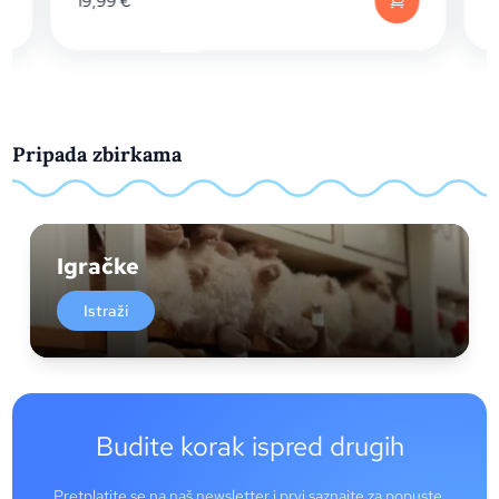
19,99
€
Pripada zbirkama
Igračke
Istraži
Budite korak ispred drugih
Pretplatite se na naš newsletter i prvi saznajte za popuste,