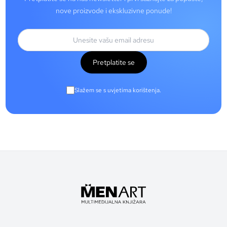
nove proizvode i ekskluzivne ponude!
Pretplatite se
Slažem se s uvjetima korištenja.