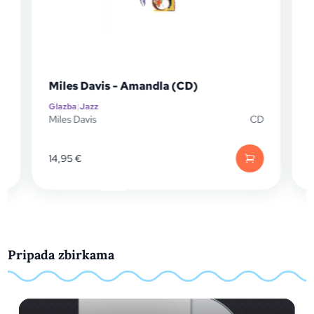
Miles Davis - Amandla (CD)
Glazba
|
Jazz
G
Miles Davis
CD
M
14,95
€
Pripada zbirkama