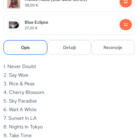
38,00
€
Blue Eclipse
27,20
€
Opis
Detalji
Recenzije
1. Never Doubt
2. Say Wow
3. Rice & Peas
4. Cherry Blossom
5. Sky Paradise
6. Wait A While
7. Sunset In LA
8. Nights In Tokyo
9. Take Time