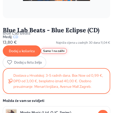
Blue Lab Beats - Blue Eclipse (CD)
Blue Lab Beats
Medij:
CD
13,80
€
Najniža cijena u zadnjih 30 dana
11,04
€
Dodaj u košaricu
Samo 1 na zalihi
Dodaj u listu želja
Dostava u Hrvatskoj: 3-5 radnih dana. Box Now od 0,99 €,
DPD od 3,00 €, besplatno iznad 40,00 €. Osobno
preuzimanje: Menart knjižara, Avenue Mall Zagreb.
Možda će vam se svidjeti
Monks Music (Ltd. OJC. Series)