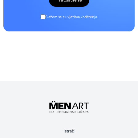
Pretplatite se
Slažem se s uvjetima korištenja.
Istraži