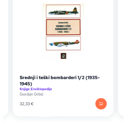
Srednji i teški bombarderi 1/2 (1935-
1945)
Knjige
|
Enciklopedije
K
Gordan Grbić
G
32,33
€