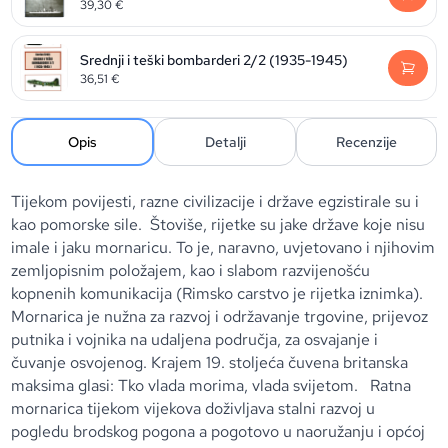
39,30
€
Srednji i teški bombarderi 2/2 (1935-1945)
36,51
€
Opis
Detalji
Recenzije
Tijekom povijesti, razne civilizacije i države egzistirale su i
kao pomorske sile. Štoviše, rijetke su jake države koje nisu
imale i jaku mornaricu. To je, naravno, uvjetovano i njihovim
zemljopisnim položajem, kao i slabom razvijenošću
kopnenih komunikacija (Rimsko carstvo je rijetka iznimka).
Mornarica je nužna za razvoj i održavanje trgovine, prijevoz
putnika i vojnika na udaljena područja, za osvajanje i
čuvanje osvojenog. Krajem 19. stoljeća čuvena britanska
maksima glasi: Tko vlada morima, vlada svijetom. Ratna
mornarica tijekom vijekova doživljava stalni razvoj u
pogledu brodskog pogona a pogotovo u naoružanju i općoj