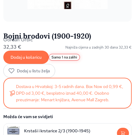
Bojni brodovi (1900-1920)
Gordan Grbić
32,33
€
Najniža cijena u zadnjih 30 dana
32,33
€
Dodaj u košaricu
Samo 1 na zalihi
Dodaj u listu želja
Dostava u Hrvatskoj: 3-5 radnih dana. Box Now od 0,99 €,
DPD od 3,00 €, besplatno iznad 40,00 €. Osobno
preuzimanje: Menart knjižara, Avenue Mall Zagreb.
Možda će vam se svidjeti
Krstaši i krstarice 2/3 (1900-1945)