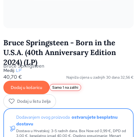
Bruce Springsteen - Born in the
U.S.A. (40th Anniversary Edition
2024) (LP)
Bruce Springsteen
Medij:
LP
40,70
€
Najniža cijena u zadnjih 30 dana
32,56
€
Dodaj u košaricu
Samo 1 na zalihi
Dodaj u listu želja
Dodavanjem ovog proizvoda
ostvarujete besplatnu
dostavu
Dostava u Hrvatskoj: 3-5 radnih dana. Box Now od 0,99 €, DPD od
3,00 €, besplatno iznad 40,00 €. Osobno preuzimanje: Menart