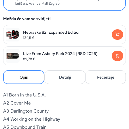
knjižara, Avenue Mall Zagreb.
Možda će vam se svidjeti
Nebraska 82: Expanded Edition
124,11
€
Live From Asbury Park 2024 (RSD 2026)
89,78
€
Opis
Detalji
Recenzije
A1 Born in the U.S.A.
A2 Cover Me
A3 Darlington County
A4 Working on the Highway
A5 Downbound Train