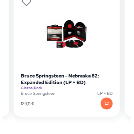
Bruce Springsteen - Nebraska 82:
Expanded Edition (LP + BD)
Glazba
|
Rock
G
P
Bruce Springsteen
LP + BD
B
124,11
€
1