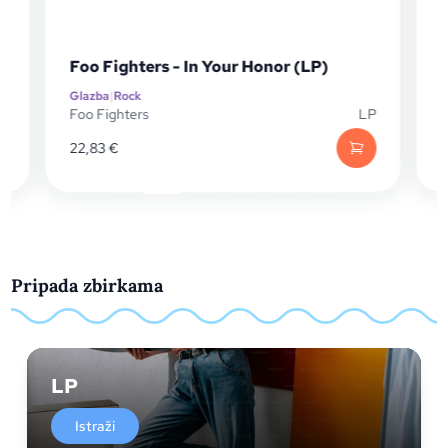
)
Foo Fighters - In Your Honor (LP)
Glazba
|
Rock
G
D
Foo Fighters
LP
F
22,83
€
Pripada zbirkama
LP
Istraži