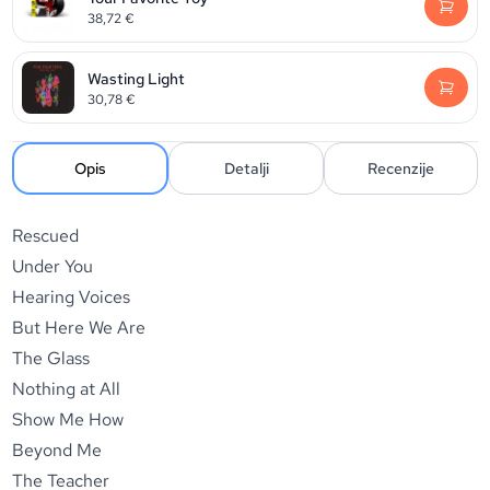
38,72
€
Wasting Light
30,78
€
Opis
Detalji
Recenzije
Rescued
Under You
Hearing Voices
But Here We Are
The Glass
Nothing at All
Show Me How
Beyond Me
The Teacher