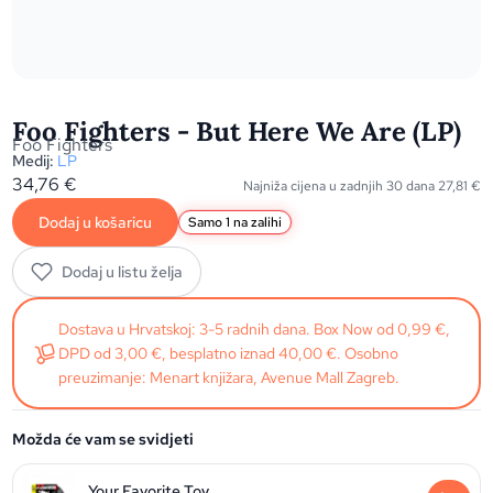
Foo Fighters - But Here We Are (LP)
Foo Fighters
Medij:
LP
34,76
€
Najniža cijena u zadnjih 30 dana
27,81
€
Dodaj u košaricu
Samo 1 na zalihi
Dodaj u listu želja
Dostava u Hrvatskoj: 3-5 radnih dana. Box Now od 0,99 €,
DPD od 3,00 €, besplatno iznad 40,00 €. Osobno
preuzimanje: Menart knjižara, Avenue Mall Zagreb.
Možda će vam se svidjeti
Your Favorite Toy