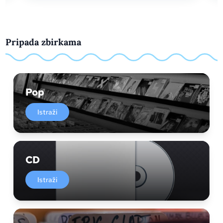
Pripada zbirkama
Pop
Istraži
CD
Istraži