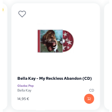
o
Bella Kay - My Reckless Abandon (CD)
Glazba
|
Pop
G
P
Bella Kay
CD
C
14,95
€
2