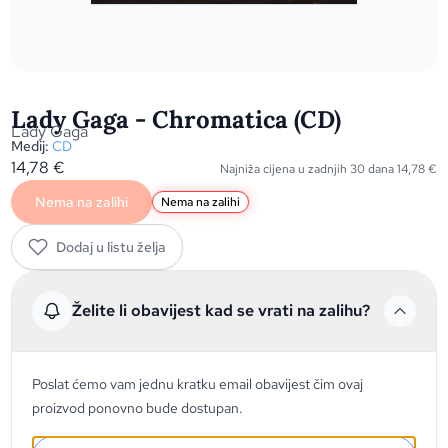
Lady Gaga - Chromatica (CD)
Lady Gaga
Medij:
CD
14,78
€
Najniža cijena u zadnjih 30 dana
14,78
€
Nema na zalihi
Nema na zalihi
Dodaj u listu želja
Želite li obavijest kad se vrati na zalihu?
Poslat ćemo vam jednu kratku email obavijest čim ovaj
proizvod ponovno bude dostupan.