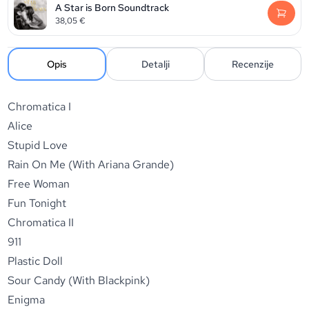
A Star is Born Soundtrack
38,05
€
Opis
Detalji
Recenzije
Chromatica I
Alice
Stupid Love
Rain On Me (With Ariana Grande)
Free Woman
Fun Tonight
Chromatica II
911
Plastic Doll
Sour Candy (With Blackpink)
Enigma