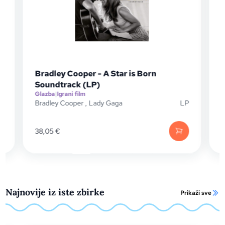
Bradley Cooper - A Star is Born
L
Soundtrack (LP)
Glazba
|
Igrani film
Gl
Bradley Cooper
,
Lady Gaga
LP
La
38,05
€
10
Najnovije iz iste zbirke
Prikaži sve