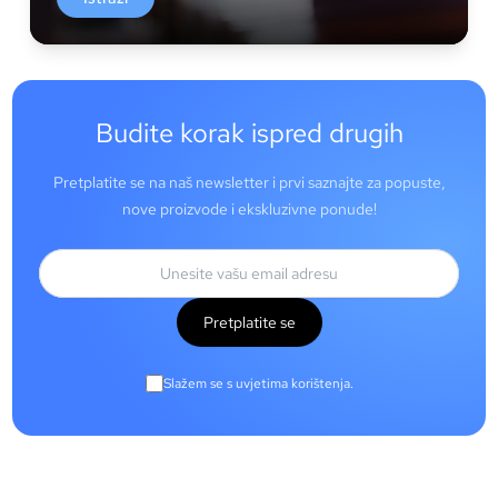
Budite korak ispred drugih
Pretplatite se na naš newsletter i prvi saznajte za popuste,
nove proizvode i ekskluzivne ponude!
Pretplatite se
Slažem se s uvjetima korištenja.