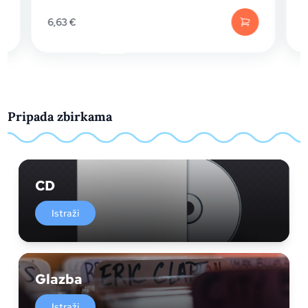
46,55
€
Pripada zbirkama
CD
Istraži
Glazba
Istraži