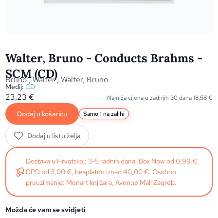
Walter, Bruno - Conducts Brahms -
SCM (CD)
Bruno
,
Walter
,
Walter, Bruno
Medij:
CD
23,23
€
Najniža cijena u zadnjih 30 dana
18,58
€
Dodaj u košaricu
Samo 1 na zalihi
Dodaj u listu želja
Dostava u Hrvatskoj: 3-5 radnih dana. Box Now od 0,99 €,
DPD od 3,00 €, besplatno iznad 40,00 €. Osobno
preuzimanje: Menart knjižara, Avenue Mall Zagreb.
Možda će vam se svidjeti