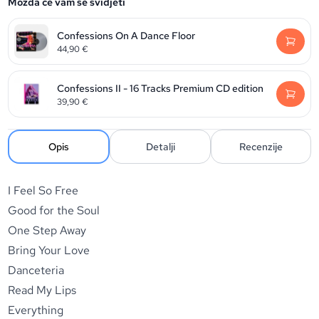
Možda će vam se svidjeti
Confessions On A Dance Floor
44,90
€
Confessions II - 16 Tracks Premium CD edition
39,90
€
Opis
Detalji
Recenzije
I Feel So Free
Good for the Soul
One Step Away
Bring Your Love
Danceteria
Read My Lips
Everything