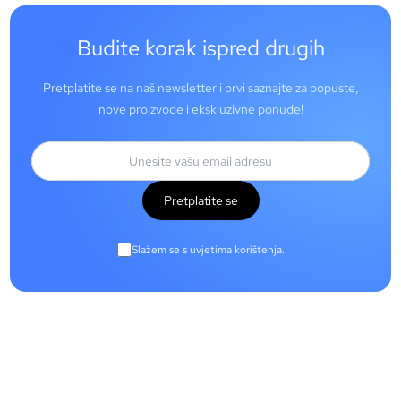
Budite korak ispred drugih
Pretplatite se na naš newsletter i prvi saznajte za popuste,
nove proizvode i ekskluzivne ponude!
Pretplatite se
Slažem se s uvjetima korištenja.