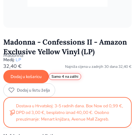
Madonna - Confessions II - Amazon
Exclusive Yellow Vinyl (LP)
Madonna
Medij:
LP
32,40
€
Najniža cijena u zadnjih 30 dana
32,40
€
Dodaj u košaricu
Samo 4 na zalihi
Dodaj u listu želja
Dostava u Hrvatskoj: 3-5 radnih dana. Box Now od 0,99 €,
DPD od 3,00 €, besplatno iznad 40,00 €. Osobno
preuzimanje: Menart knjižara, Avenue Mall Zagreb.