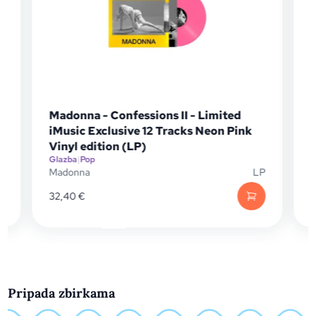
Madonna - Confessions II - Limited
iMusic Exclusive 12 Tracks Neon Pink
Vinyl edition (LP)
Glazba
|
Pop
G
P
Madonna
LP
32,40
€
Pripada zbirkama