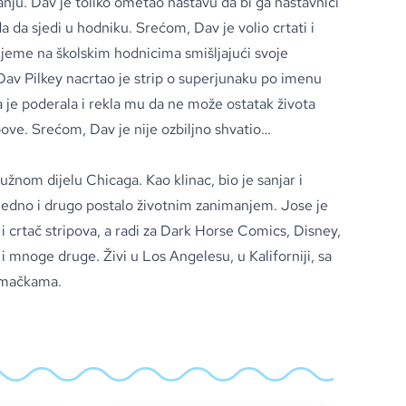
anju. Dav je toliko ometao nastavu da bi ga nastavnici
da da sjedi u hodniku. Srećom, Dav je volio crtati i
rijeme na školskim hodnicima smišljajući svoje
Dav Pilkey nacrtao je strip o superjunaku po imenu
 je poderala i rekla mu da ne može ostatak života
ipove. Srećom, Dav je nije ozbiljno shvatio…
užnom dijelu Chicaga. Kao klinac, bio je sanjar i
i jedno i drugo postalo životnim zanimanjem. Jose je
ar i crtač stripova, a radi za Dark Horse Comics, Disney,
mnoge druge. Živi u Los Angelesu, u Kaliforniji, sa
 mačkama.