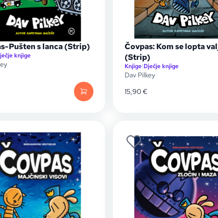
s-Pušten s lanca (Strip)
Čovpas: Kom se lopta val
ječje knjige
(Strip)
key
Knjige
|
Dječje knjige
Dav Pilkey
15,90
€