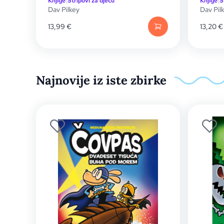
Knjige
|
Stripovi za djecu
Knjige
|
S
Dav Pilkey
Dav Pil
13,99
€
13,20
€
Najnovije iz iste zbirke