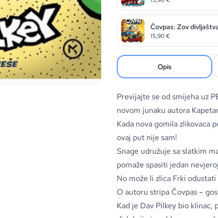
Čovpas: Zov divljaštv
15,90
€
Opis
Previjajte se od smijeha uz P
novom junaku autora Kapeta
Kada nova gomila zlikovaca p
ovaj put nije sam!
Snage udružuje sa slatkim m
pomaže spasiti jedan nevjeroj
No može li zlica Frki odustati
O autoru stripa Čovpas – go
Kad je Dav Pilkey bio klinac,