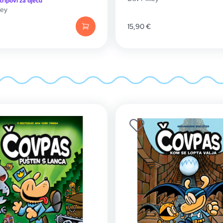
tripovi za djecu
key
15,90
€