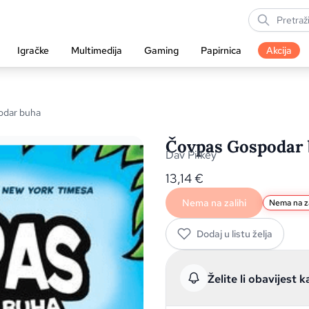
Igračke
Multimedija
Gaming
Papirnica
Akcija
odar buha
Čovpas Gospodar b
Dav Pilkey
13,14
€
Nema na zalihi
Nema na za
Dodaj u listu želja
Želite li obavijest k