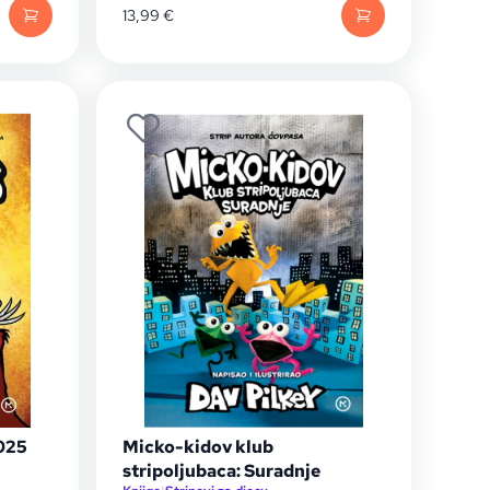
13,99
€
2025
Micko-kidov klub
stripoljubaca: Suradnje