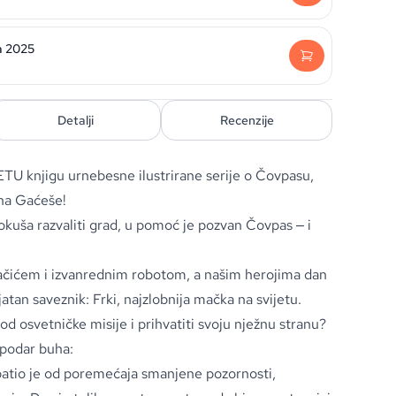
a 2025
Detalji
Recenzije
ETU knjigu urnebesne ilustrirane serije o Čovpasu,
na Gaćeše!
okuša razvaliti grad, u pomoć je pozvan Čovpas ‒ i
ačićem i izvanrednim robotom, a našim herojima dan
atan saveznik: Frki, najzlobnija mačka na svijetu.
 od osvetničke misije i prihvatiti svoju nježnu stranu?
spodar buha:
 patio je od poremećaja smanjene pozornosti,