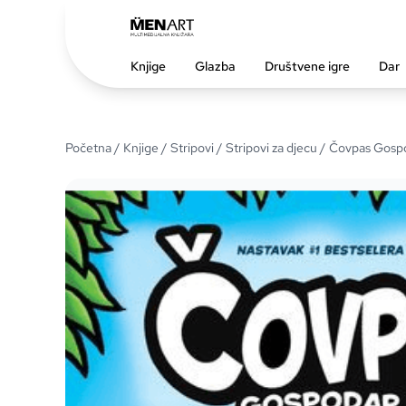
Knjige
Glazba
Društvene igre
Dar
Početna
/
Knjige
/
Stripovi
/
Stripovi za djecu
/ Čovpas Gosp