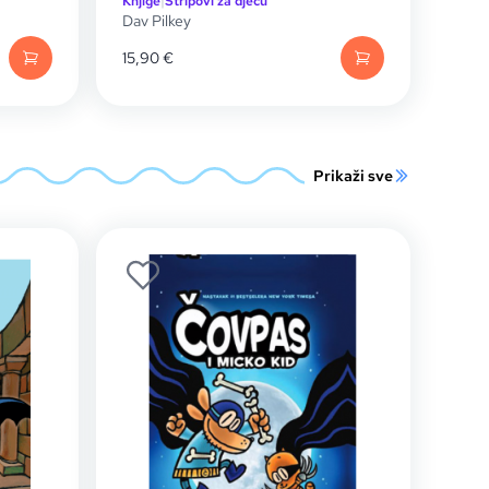
Knjige
|
Stripovi za djecu
Dav Pilkey
15,90
€
Prikaži sve