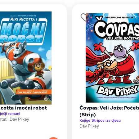
icotta i moćni robot
Čovpas: Veli Jože: Počet
ječji romani
(Strip)
ntat
,
Dav Pilkey
Knjige
|
Stripovi za djecu
Dav Pilkey