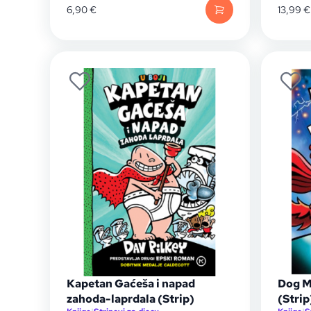
6,90
€
13,99
€
Kapetan Gaćeša i napad
Dog M
zahoda-laprdala (Strip)
(Strip