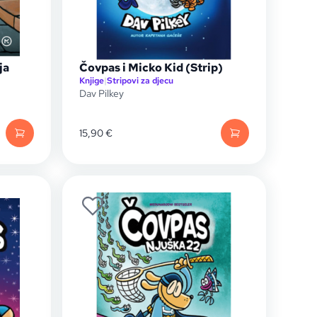
ja
Čovpas i Micko Kid (Strip)
Knjige
|
Stripovi za djecu
Dav Pilkey
15,90
€