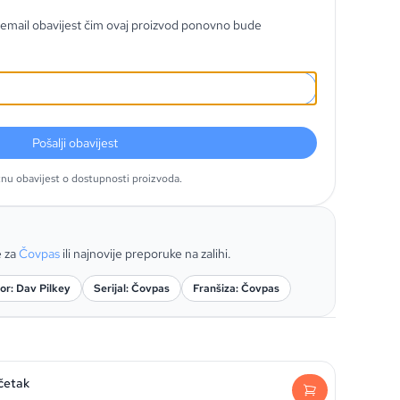
email obavijest čim ovaj proizvod ponovno bude
Pošalji obavijest
tnu obavijest o dostupnosti proizvoda.
e za
Čovpas
ili najnovije preporuke na zalihi.
or: Dav Pilkey
Serijal: Čovpas
Franšiza: Čovpas
četak