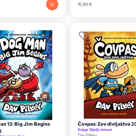
15,90
€
an 13: Big Jim Begins
Čovpas: Zov divljaštva 
Knjige
|
Dječji romani
)
Dav Pilkey