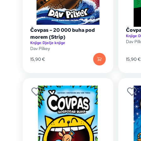
Čovpas – 20 000 buha pod
Čovpa
Knjige
|
D
morem (Strip)
Dav Pil
Knjige
|
Dječje knjige
Dav Pilkey
15,90
€
15,90
€