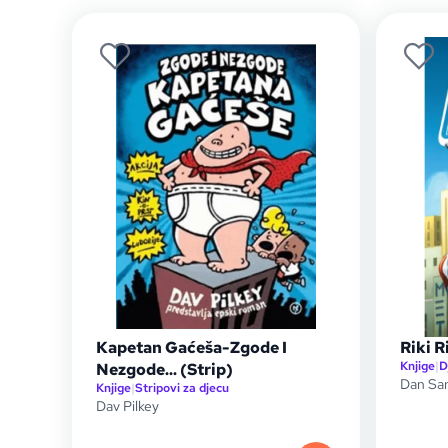
Kapetan Gaćeša-Zgode I
Riki R
Knjige
|
D
Nezgode... (Strip)
Dan Sa
Knjige
|
Stripovi za djecu
Dav Pilkey