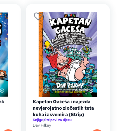
ak
Kapetan Gaćeša i najezda
nevjerojatno zločestih teta
kuha iz svemira (Strip)
Knjige
|
Stripovi za djecu
Dav Pilkey