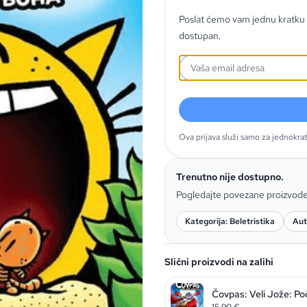
Poslat ćemo vam jednu kratku 
dostupan.
Ova prijava služi samo za jednokra
Trenutno nije dostupno.
Pogledajte povezane proizvod
Kategorija: Beletristika
Aut
Slični proizvodi na zalihi
Čovpas: Veli Jože: Po
15,90
€