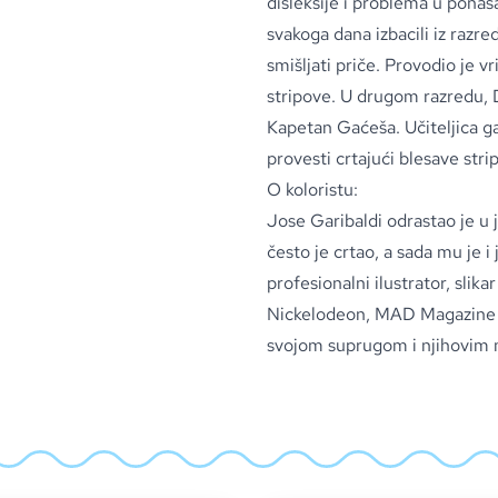
disleksije i problema u ponaš
svakoga dana izbacili iz razre
smišljati priče. Provodio je v
stripove. U drugom razredu, 
Kapetan Gaćeša. Učiteljica ga
provesti crtajući blesave str
O koloristu:
Jose Garibaldi odrastao je u j
često je crtao, a sada mu je 
profesionalni ilustrator, slik
Nickelodeon, MAD Magazine i 
svojom suprugom i njihovim