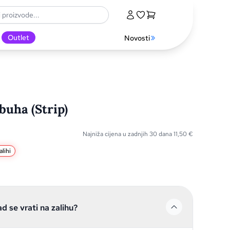
Outlet
Novosti
uha (Strip)
Najniža cijena u zadnjih 30 dana
11,50
€
lihi
ad se vrati na zalihu?