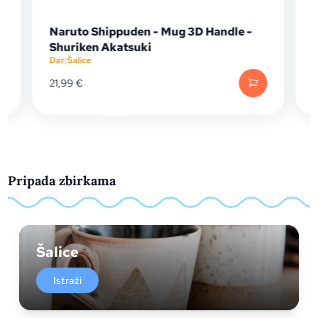
Naruto Shippuden - Mug 3D Handle -
Shuriken Akatsuki
Dar
|
Šalice
D
21,99
€
Pripada zbirkama
Šalice
Istraži