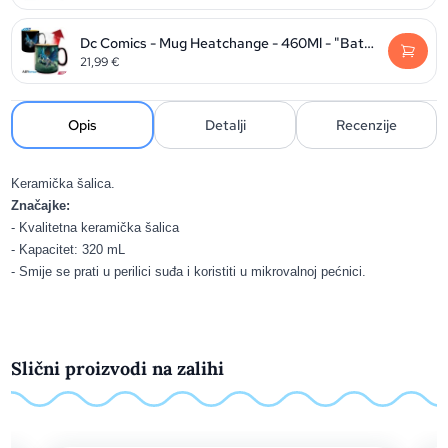
Dc Comics - Mug Heatchange - 460Ml - "Batman & Joker"- Cardx
21,99
€
Opis
Detalji
Recenzije
Keramička šalica.
Značajke:
- Kvalitetna keramička šalica
- Kapacitet: 320 mL
- Smije se prati u perilici suđa i koristiti u mikrovalnoj pećnici.
Slični proizvodi na zalihi