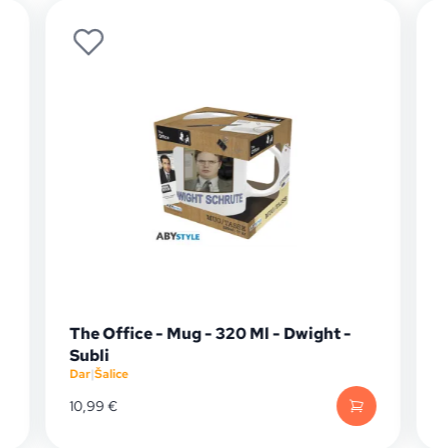
The Office - Mug - 320 Ml - Dwight -
Subli
S
Dar
|
Šalice
D
10,99
€