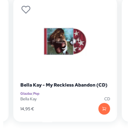
Bella Kay - My Reckless Abandon (CD)
Glazba
|
Pop
G
P
Bella Kay
CD
C
14,95
€