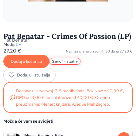
Pat Benatar - Crimes Of Passion (LP)
Pat Benatar
Medij:
LP
27,20
€
Najniža cijena u zadnjih 30 dana
27,20
€
Dodaj u košaricu
Samo 1 na zalihi
Dodaj u listu želja
Dostava u Hrvatskoj: 3-5 radnih dana. Box Now od 0,99 €,
DPD od 3,00 €, besplatno iznad 40,00 €. Osobno
preuzimanje: Menart knjižara, Avenue Mall Zagreb.
Možda će vam se svidjeti
Music, Fashion, Film