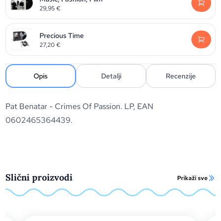
29,95
€
Precious Time
27,20
€
Opis
Detalji
Recenzije
Pat Benatar - Crimes Of Passion. LP, EAN
0602465364439.
Slični proizvodi
Prikaži sve