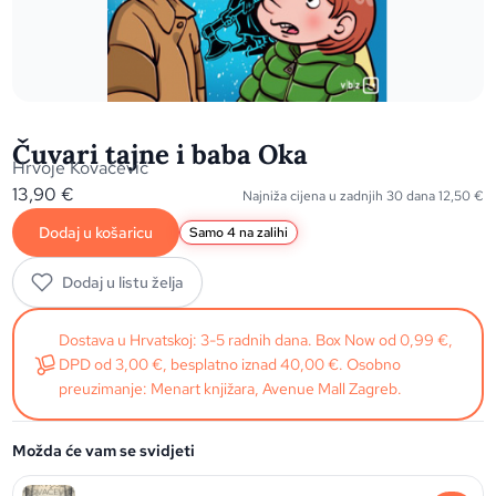
Čuvari tajne i baba Oka
Hrvoje Kovačević
13,90
€
Najniža cijena u zadnjih 30 dana
12,50
€
Dodaj u košaricu
Samo 4 na zalihi
Dodaj u listu želja
Dostava u Hrvatskoj: 3-5 radnih dana. Box Now od 0,99 €,
DPD od 3,00 €, besplatno iznad 40,00 €. Osobno
preuzimanje: Menart knjižara, Avenue Mall Zagreb.
Možda će vam se svidjeti