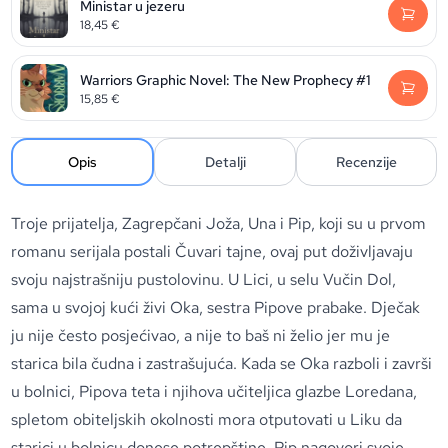
Ministar u jezeru
18,45
€
Warriors Graphic Novel: The New Prophecy #1
15,85
€
Opis
Detalji
Recenzije
Troje prijatelja, Zagrepčani Joža, Una i Pip, koji su u prvom
romanu serijala postali Čuvari tajne, ovaj put doživljavaju
svoju najstrašniju pustolovinu. U Lici, u selu Vučin Dol,
sama u svojoj kući živi Oka, sestra Pipove prabake. Dječak
ju nije često posjećivao, a nije to baš ni želio jer mu je
starica bila čudna i zastrašujuća. Kada se Oka razboli i završi
u bolnici, Pipova teta i njihova učiteljica glazbe Loredana,
spletom obiteljskih okolnosti mora otputovati u Liku da
starici u bolnicu donese potrepštine. Pip nagovori svoje