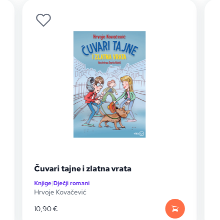
Čuvari tajne i zlatna vrata
Č
Knjige
|
Dječji romani
K
Hrvoje Kovačević
H
10,90
€