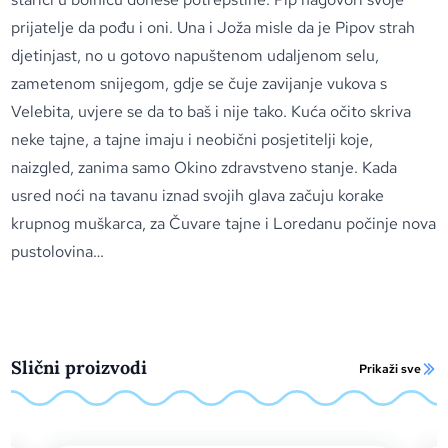
prijatelje da pođu i oni. Una i Joža misle da je Pipov strah
djetinjast, no u gotovo napuštenom udaljenom selu,
zametenom snijegom, gdje se čuje zavijanje vukova s
Velebita, uvjere se da to baš i nije tako. Kuća očito skriva
neke tajne, a tajne imaju i neobični posjetitelji koje,
naizgled, zanima samo Okino zdravstveno stanje. Kada
usred noći na tavanu iznad svojih glava začuju korake
krupnog muškarca, za Čuvare tajne i Loredanu počinje nova
pustolovina…
Slični proizvodi
Prikaži sve