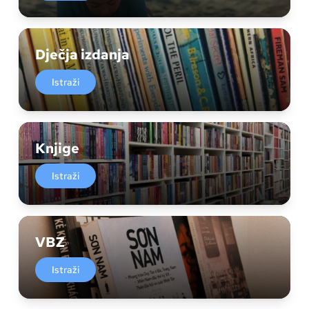
Dječja izdanja
Istraži
Knjige
Istraži
VBZ
Istraži