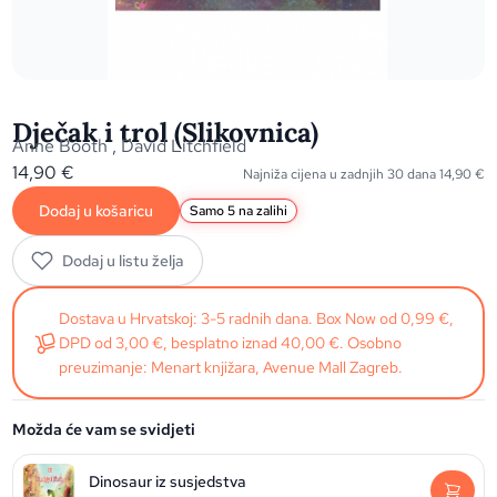
Dječak i trol (Slikovnica)
Anne Booth
,
David Litchfield
14,90
€
Najniža cijena u zadnjih 30 dana
14,90
€
Dodaj u košaricu
Samo 5 na zalihi
Dodaj u listu želja
Dostava u Hrvatskoj: 3-5 radnih dana. Box Now od 0,99 €,
DPD od 3,00 €, besplatno iznad 40,00 €. Osobno
preuzimanje: Menart knjižara, Avenue Mall Zagreb.
Možda će vam se svidjeti
Dinosaur iz susjedstva