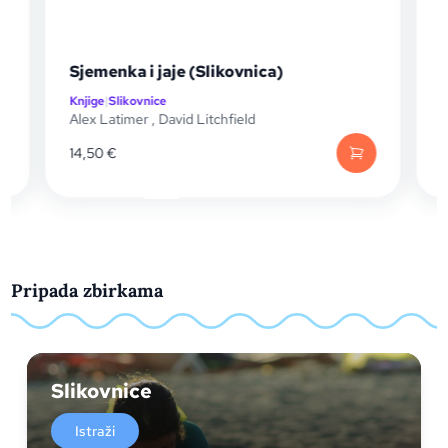
Sjemenka i jaje (Slikovnica)
Knjige
|
Slikovnice
K
Alex Latimer
,
David Litchfield
D
14,50
€
9
Pripada zbirkama
Slikovnice
Istraži