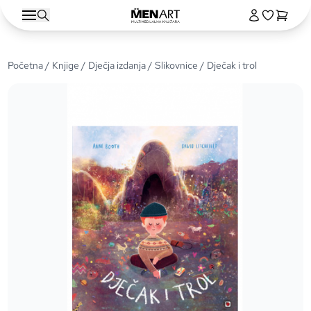
Početna
/
Knjige
/
Dječja izdanja
/
Slikovnice
/ Dječak i trol