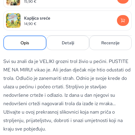
15,90
€
Kapljica sreće
14,90
€
Opis
Detalji
Recenzije
Svi su znali da je VELIKI grozni trol živio u pećini. PUSTITE
ME NA MIRU! vikao je. Ali jedan dječak nije htio odustati od
trola. Odlučio je zanemariti strah. Odnio je svoje krede do
ulaza u pećinu i počeo crtati. Strpljivo je stavljao
nedovršene crteže i odlazio. Iz dana u dan njegovi su
nedovršeni crteži nagovarali trola da izađe iz mraka…
Uživajte u ovoj prekrasnoj slikovnici koja nam priča o
strpljenju, prijateljstvu, dobroti i snazi umjetnosti koji na
kraju sve pobjeđuju.