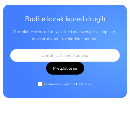
Budite korak ispred drugih
Pretplatite se na naš newsletter i prvi saznajte za popuste,
nove proizvode i ekskluzivne ponude!
Pretplatite se
Slažem se s uvjetima korištenja.