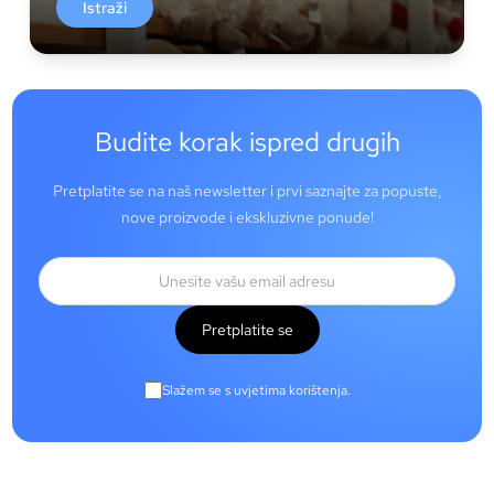
Istraži
Budite korak ispred drugih
Pretplatite se na naš newsletter i prvi saznajte za popuste,
nove proizvode i ekskluzivne ponude!
Pretplatite se
Slažem se s uvjetima korištenja.