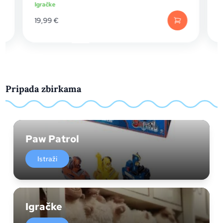
Igračke
I
19,99
€
Pripada zbirkama
Paw Patrol
Istraži
Igračke