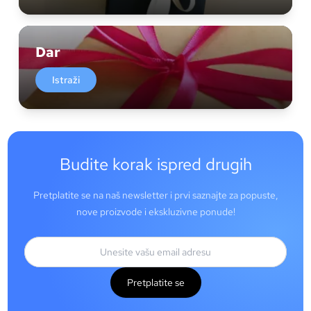
Dar
Istraži
Budite korak ispred drugih
Pretplatite se na naš newsletter i prvi saznajte za popuste,
nove proizvode i ekskluzivne ponude!
Pretplatite se