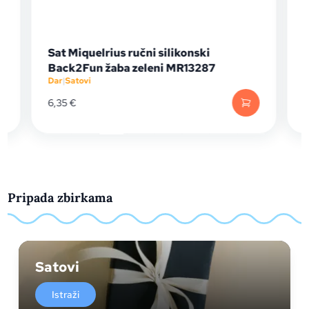
Sat Miquelrius ručni silikonski
Back2Fun žaba zeleni MR13287
Dar
|
Satovi
D
6,35
€
Pripada zbirkama
Satovi
Istraži