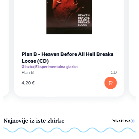
Plan B - Heaven Before All Hell Breaks
Loose (CD)
Glazba
|
Eksperimentalna glazba
G
P
Plan B
CD
C
4,20
€
Najnovije iz iste zbirke
Prikaži sve