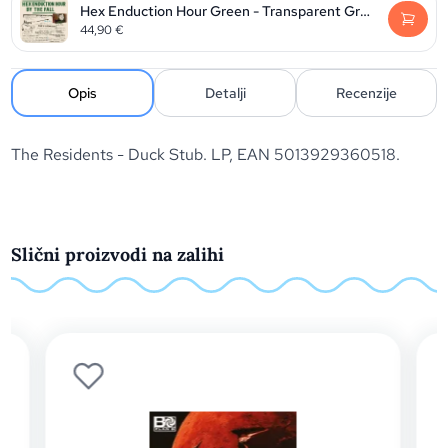
Hex Enduction Hour Green - Transparent Green Vinyl edition
44,90
€
Opis
Detalji
Recenzije
The Residents - Duck Stub. LP, EAN 5013929360518.
Slični proizvodi na zalihi