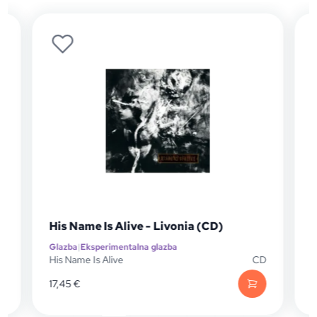
His Name Is Alive - Livonia (CD)
Glazba
|
Eksperimentalna glazba
G
P
His Name Is Alive
CD
H
17,45
€