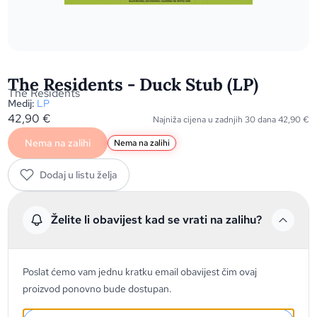
The Residents - Duck Stub (LP)
The Residents
Medij:
LP
42,90
€
Najniža cijena u zadnjih 30 dana
42,90
€
Nema na zalihi
Nema na zalihi
Dodaj u listu želja
Želite li obavijest kad se vrati na zalihu?
Poslat ćemo vam jednu kratku email obavijest čim ovaj
proizvod ponovno bude dostupan.