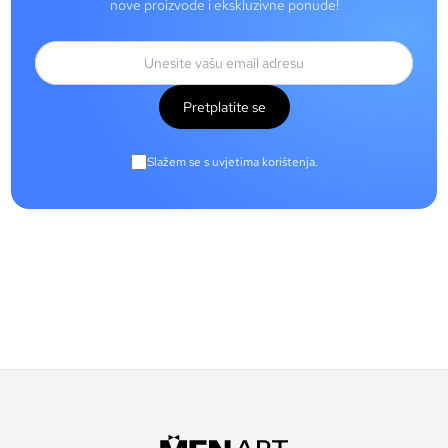
nove proizvode i ekskluzivne ponude!
Pretplatite se
Slažem se s uvjetima korištenja.