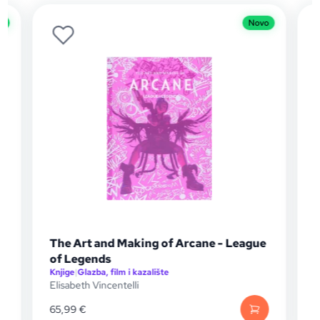
o
Novo
The Art and Making of Arcane - League
of Legends
Knjige
|
Glazba, film i kazalište
K
Elisabeth Vincentelli
M
65,99
€
1