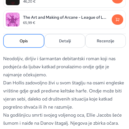
46,20
€
The Art and Making of Arcane - League of Legends
65,99
€
Opis
Detalji
Recenzije
Neodoljiv, dirljiv i šarmantan debitantski roman koji nas
podsjeća da ljubav katkad pronalazimo ondje gdje je
najmanje očekujemo.
Dan Hollis zadovoljno živi u svom štaglju na osami engleske
vrištine gdje gradi predivne keltske harfe. Ondje može biti
vjeran sebi, daleko od društvenih situacija koje katkad
pogrešno shvaća ili ih ne razumije.
Na godišnjicu smrti svojeg voljenog oca, Ellie Jacobs šeće
šumom i naiđe na Danov štagalj. Njegova je zbirka očara.