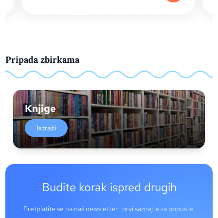
Pripada zbirkama
Knjige
Istraži
Budite korak ispred drugih
Pretplatite se na naš newsletter i prvi saznajte za popuste,