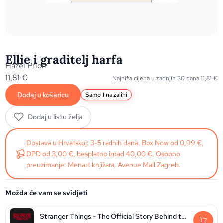
Ellie i graditelj harfa
Hazel Prior
11,81
€
Najniža cijena u zadnjih 30 dana
11,81
€
Dodaj u košaricu
Samo 1 na zalihi
Dodaj u listu želja
Dostava u Hrvatskoj: 3-5 radnih dana. Box Now od 0,99 €,
DPD od 3,00 €, besplatno iznad 40,00 €. Osobno
preuzimanje: Menart knjižara, Avenue Mall Zagreb.
Možda će vam se svidjeti
Stranger Things - The Official Story Behind the Legendary Series