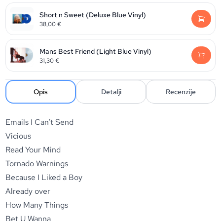
Short n Sweet (Deluxe Blue Vinyl)
38,00
€
Mans Best Friend (Light Blue Vinyl)
31,30
€
Opis
Detalji
Recenzije
Emails I Can't Send
Vicious
Read Your Mind
Tornado Warnings
Because I Liked a Boy
Already over
How Many Things
Bet U Wanna