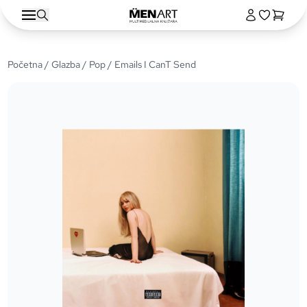
Početna
/
Glazba
/
Pop
/ Emails I CanT Send