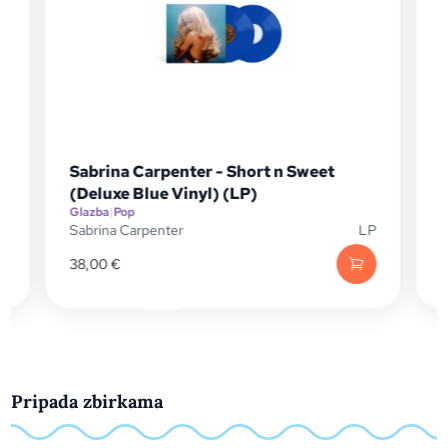
Sabrina Carpenter - Short n Sweet
(Deluxe Blue Vinyl) (LP)
Glazba
|
Pop
G
P
Sabrina Carpenter
LP
S
38,00
€
Pripada zbirkama