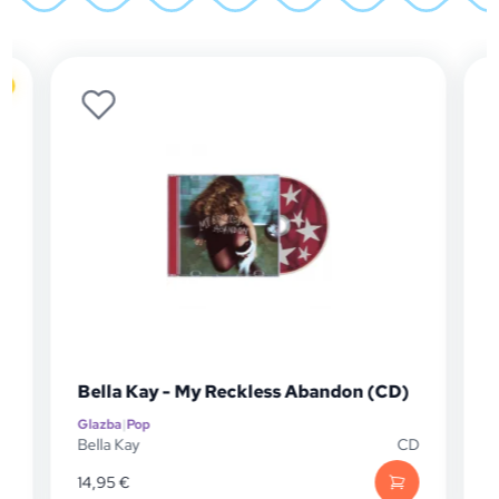
Bella Kay - My Reckless Abandon (CD)
Charl
Glazba
|
Pop
Glazba
|
Bella Kay
CD
Charli 
14,95
€
21,60
€