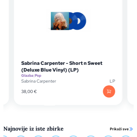
Sabrina Carpenter - Short n Sweet
Sabri
(Deluxe Blue Vinyl) (LP)
(CD)
Glazba
|
Pop
Glazba
|
Sabrina Carpenter
LP
Sabrina
38,00
€
13,05
€
Najnovije iz iste zbirke
Prikaži sve