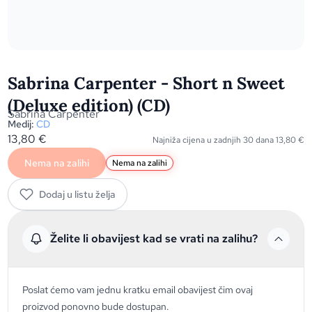
Sabrina Carpenter - Short n Sweet
(Deluxe edition) (CD)
Sabrina Carpenter
Medij:
CD
13,80
€
Najniža cijena u zadnjih 30 dana
13,80
€
Nema na zalihi
Nema na zalihi
Dodaj u listu želja
Želite li obavijest kad se vrati na zalihu?
Poslat ćemo vam jednu kratku email obavijest čim ovaj
proizvod ponovno bude dostupan.