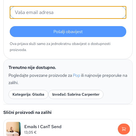
Pošalji obavijest
Ova prijava služi samo za jednokratnu obavijest o dostupnosti
proizvoda.
Trenutno nije dostupno.
Pogledajte povezane proizvode za
Pop
ili najnovije preporuke na
zalihi.
Kategorija: Glazba
Izvođač: Sabrina Carpenter
Slični proizvodi na zalihi
Emails I CanT Send
13,05
€