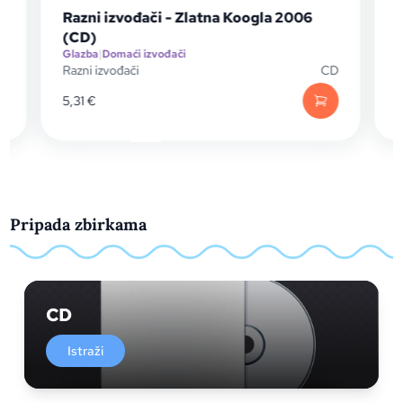
Razni izvođači - Zlatna Koogla 2006
(CD)
Glazba
|
Domaći izvođači
G
D
Razni izvođači
CD
R
5,31
€
Pripada zbirkama
CD
Istraži