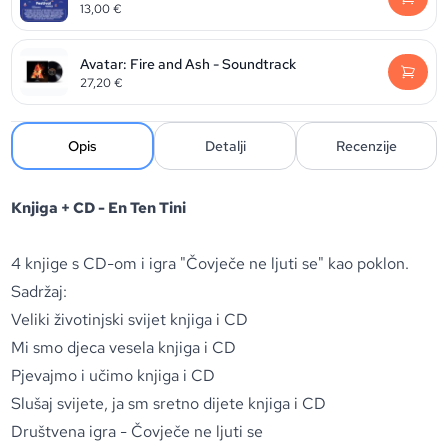
13,00
€
Avatar: Fire and Ash - Soundtrack
27,20
€
Opis
Detalji
Recenzije
Knjiga + CD - En Ten Tini
4 knjige s CD-om i igra "Čovječe ne ljuti se" kao poklon.
Sadržaj:
Veliki životinjski svijet knjiga i CD
Mi smo djeca vesela knjiga i CD
Pjevajmo i učimo knjiga i CD
Slušaj svijete, ja sm sretno dijete knjiga i CD
Društvena igra - Čovječe ne ljuti se