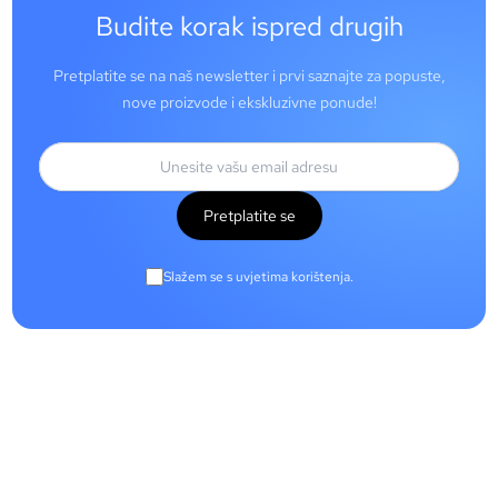
Budite korak ispred drugih
Pretplatite se na naš newsletter i prvi saznajte za popuste,
nove proizvode i ekskluzivne ponude!
Pretplatite se
Slažem se s uvjetima korištenja.