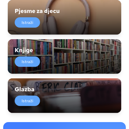
Pjesme za djecu
Istraži
Knjige
Istraži
Glazba
Istraži