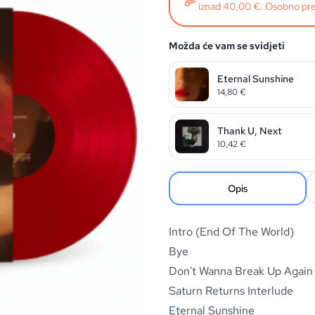
iznad 40,00 €. Osobno pre
Možda će vam se svidjeti
Eternal Sunshine
14,80
€
Thank U, Next
10,42
€
Opis
Intro (End Of The World)
Bye
Don't Wanna Break Up Again
Saturn Returns Interlude
Eternal Sunshine