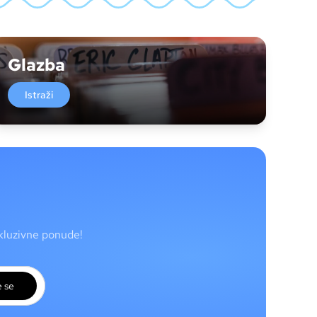
Glazba
Istraži
skluzivne ponude!
e se