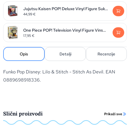
Jujutsu Kaisen POP! Deluxe Vinyl Figure Sukuna 9 cm
44,99
€
One Piece POP! Television Vinyl Figure Vinsmoke Sanji 9 cm
17,95
€
Opis
Detalji
Recenzije
Funko Pop Disney: Lilo & Stitch - Stitch As Devil. EAN
0889698918336.
Slični proizvodi
Prikaži sve