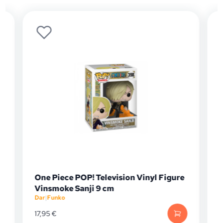
One Piece POP! Television Vinyl Figure
Vinsmoke Sanji 9 cm
Dar
|
Funko
D
17,95
€