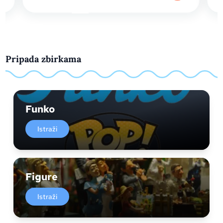
Pripada zbirkama
Funko
Istraži
Figure
Istraži