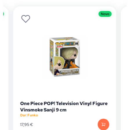
o
Novo
One Piece POP! Television Vinyl Figure
Vinsmoke Sanji 9 cm
Dar
|
Funko
D
17,95
€