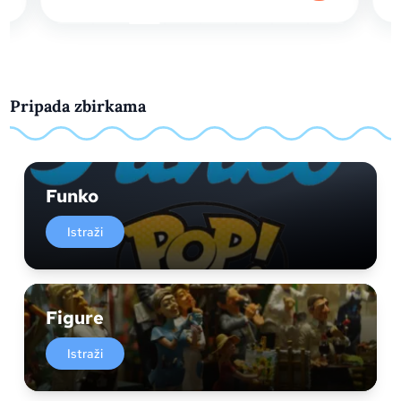
Pripada zbirkama
Funko
Istraži
Figure
Istraži