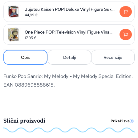
Jujutsu Kaisen POP! Deluxe Vinyl Figure Sukuna 9 cm
44,99
€
One Piece POP! Television Vinyl Figure Vinsmoke Sanji 9 cm
17,95
€
Opis
Detalji
Recenzije
Funko Pop Sanrio: My Melody - My Melody Special Edition.
EAN 0889698888615.
Slični proizvodi
Prikaži sve