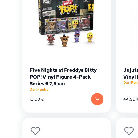
Five Nights at Freddys Bitty
Jujut
POP! Vinyl Figure 4-Pack
Vinyl
Dar
|
Fun
Series 6 2,5 cm
Dar
|
Funko
13,00
€
44,99