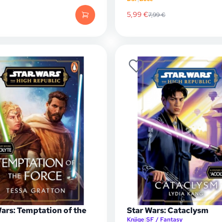
5,99
€
7,99
€
ars: Temptation of the
Star Wars: Cataclysm
Knjige
|
SF / Fantasy