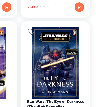
6,74
€
8,99
€
Star Wars: The Eye of Darkness
(The High Republic)