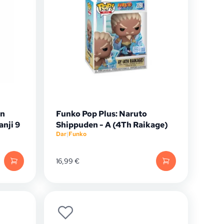
on
Funko Pop Plus: Naruto
nji 9
Shippuden - A (4Th Raikage)
Dar
|
Funko
16,99
€