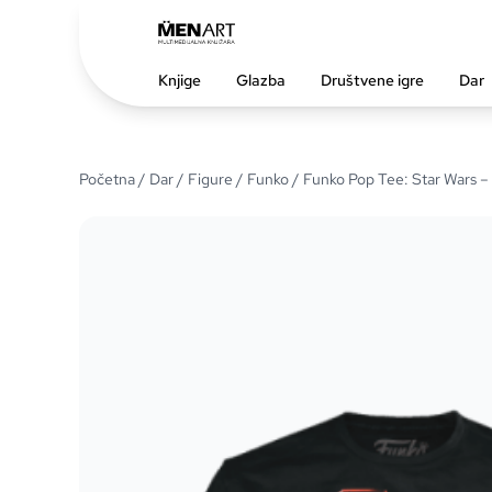
Knjige
Glazba
Društvene igre
Dar
Početna
/
Dar
/
Figure
/
Funko
/ Funko Pop Tee: Star Wars –