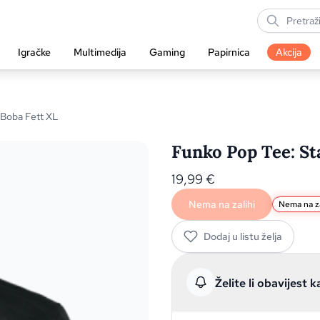
Igračke
Multimedija
Gaming
Papirnica
Akcija
 Boba Fett XL
Funko Pop Tee: St
19,99
€
Nema na zalihi
Nema na za
Dodaj u listu želja
Želite li obavijest k