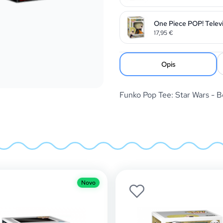
One Piece POP! Televi
17,95
€
Opis
Funko Pop Tee: Star Wars -
Novo