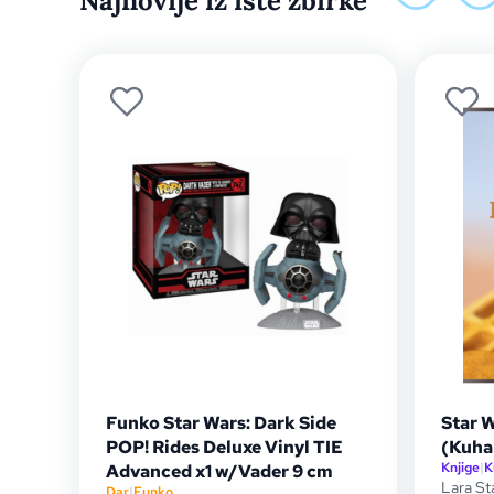
Najnovije iz iste zbirke
Funko Star Wars: Dark Side
Star 
POP! Rides Deluxe Vinyl TIE
(Kuha
Knjige
|
K
Advanced x1 w/Vader 9 cm
Lara St
Dar
|
Funko