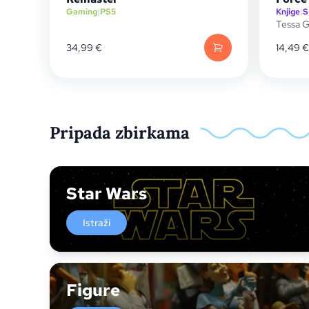
Gaming
|
PS5
Knjige
|
S
Tessa G
34,99
€
14,49
€
Pripada zbirkama
Star Wars
Istraži
Figure