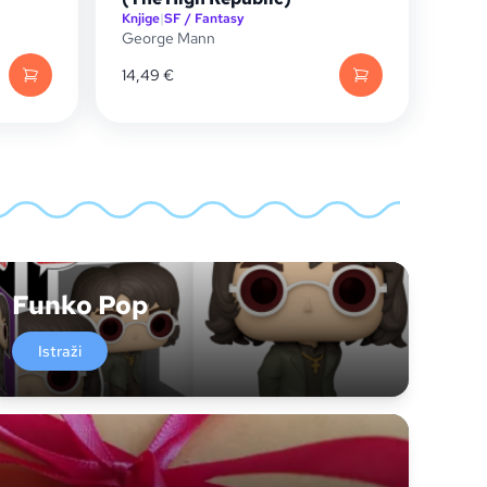
Knjige
|
SF / Fantasy
George Mann
14,49
€
Funko Pop
Istraži