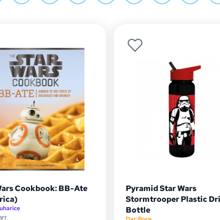
Wars Cookbook: BB-Ate
Pyramid Star Wars
rica)
Stormtrooper Plastic Dr
uharice
Bottle
arr
Dar
|
Boce