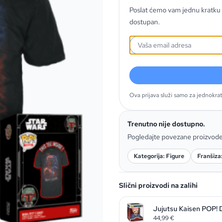
Poslat ćemo vam jednu kratku 
dostupan.
Ova prijava služi samo za jednokra
Trenutno nije dostupno.
Pogledajte povezane proizvod
Kategorija: Figure
Franšiza
Slični proizvodi na zalihi
Jujutsu Kaisen POP! 
44,99
€