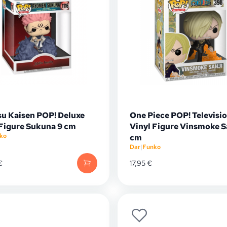
su Kaisen POP! Deluxe
One Piece POP! Televisi
 Figure Sukuna 9 cm
Vinyl Figure Vinsmoke Sa
ko
cm
Dar
|
Funko
€
17,95
€