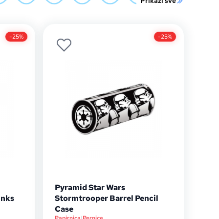
Prikaži sve
-25%
-25%
Pyramid Star Wars
inks
Stormtrooper Barrel Pencil
Case
Papirnica
|
Pernice