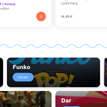
Lydia Kang
F / Fantasy
ratton
14,49
€
Funko
Istraži
Dar