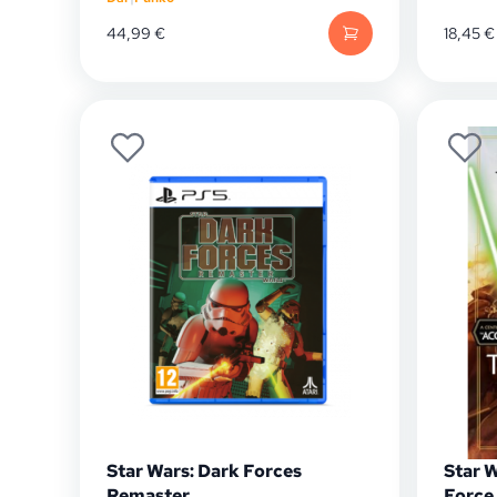
44,99
€
18,45
€
Star Wars: Dark Forces
Star W
Remaster
Force