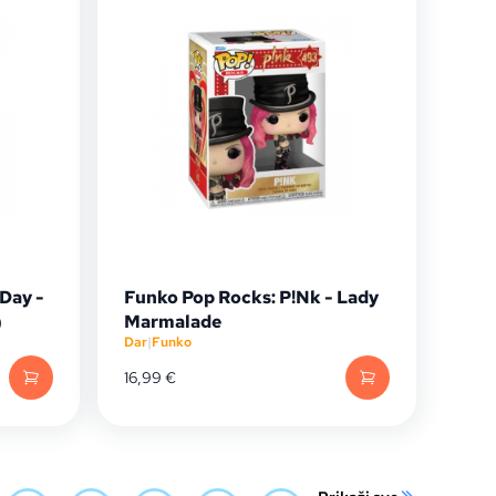
Day -
Funko Pop Rocks: P!Nk - Lady
)
Marmalade
Dar
|
Funko
16,99
€