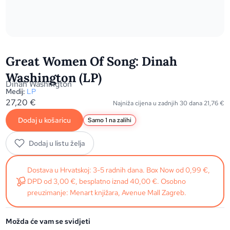
Great Women Of Song: Dinah
Washington (LP)
Dinah Washington
Medij:
LP
27,20
€
Najniža cijena u zadnjih 30 dana
21,76
€
Dodaj u košaricu
Samo 1 na zalihi
Dodaj u listu želja
Dostava u Hrvatskoj: 3-5 radnih dana. Box Now od 0,99 €,
DPD od 3,00 €, besplatno iznad 40,00 €. Osobno
preuzimanje: Menart knjižara, Avenue Mall Zagreb.
Možda će vam se svidjeti