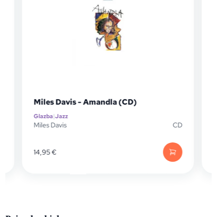
Miles Davis - Amandla (CD)
Glazba
|
Jazz
G
D
Miles Davis
CD
M
14,95
€