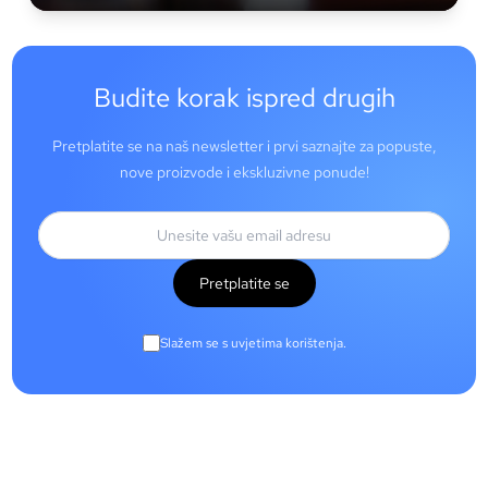
Budite korak ispred drugih
Pretplatite se na naš newsletter i prvi saznajte za popuste,
nove proizvode i ekskluzivne ponude!
Pretplatite se
Slažem se s uvjetima korištenja.