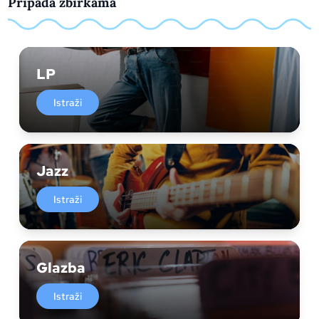
Pripada zbirkama
LP
Istraži
Jazz
Istraži
Glazba
Istraži