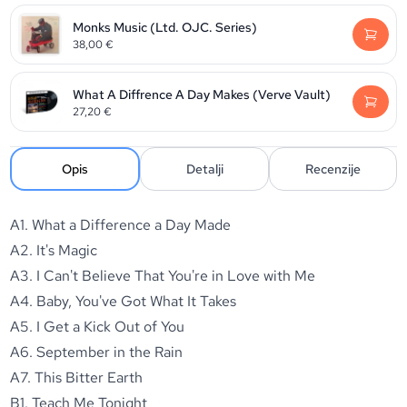
Monks Music (Ltd. OJC. Series)
38,00
€
What A Diffrence A Day Makes (Verve Vault)
27,20
€
Opis
Detalji
Recenzije
A1. What a Difference a Day Made
A2. It's Magic
A3. I Can't Believe That You're in Love with Me
A4. Baby, You've Got What It Takes
A5. I Get a Kick Out of You
A6. September in the Rain
A7. This Bitter Earth
B1. Teach Me Tonight