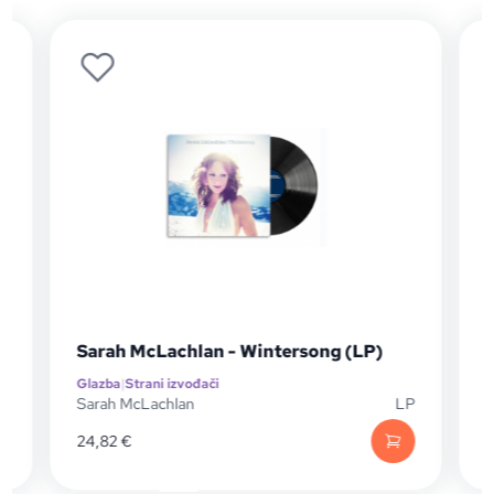
Sarah McLachlan - Wintersong (LP)
Glazba
|
Strani izvođači
G
P
Sarah McLachlan
LP
M
24,82
€
1