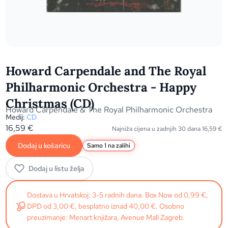
Howard Carpendale and The Royal
Philharmonic Orchestra - Happy
Christmas (CD)
Howard Carpendale & The Royal Philharmonic Orchestra
Medij:
CD
16,59
€
Najniža cijena u zadnjih 30 dana
16,59
€
Dodaj u košaricu
Samo 1 na zalihi
Dodaj u listu želja
Dostava u Hrvatskoj: 3-5 radnih dana. Box Now od 0,99 €,
DPD od 3,00 €, besplatno iznad 40,00 €. Osobno
preuzimanje: Menart knjižara, Avenue Mall Zagreb.