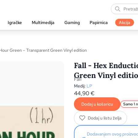
Igračke
Multimedija
Gaming
Papirnica
Akcija
Hour Green – Transparent Green Vinyl edition
Fall - Hex Enduct
Green Vinyl editio
Fall
Medij:
LP
44,90
€
Dodaj u košaricu
Samo 1 n
Dodaj u listu želja
Dodavanjem ovog proizv