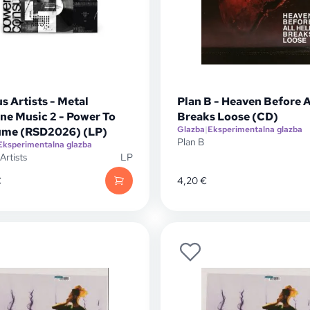
s Artists - Metal
Plan B - Heaven Before Al
ne Music 2 - Power To
Breaks Loose (CD)
Glazba
|
Eksperimentalna glazba
me (RSD2026) (LP)
Plan B
Eksperimentalna glazba
Artists
LP
€
4,20
€