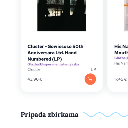
Cluster - Sowiesoso 50th
His Na
Anniversara Ltd. Hand
Mouth
Glazba
|
Numbered (LP)
His Nam
Glazba
|
Eksperimentalna glazba
Cluster
LP
43,90
€
17,45
€
Pripada zbirkama