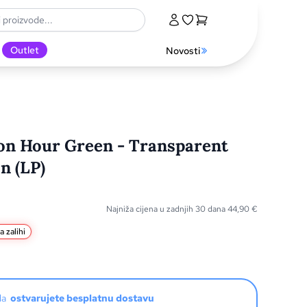
Outlet
Novosti
ion Hour Green - Transparent
n (LP)
Najniža cijena u zadnjih 30 dana
44,90
€
a zalihi
oda
ostvarujete besplatnu dostavu