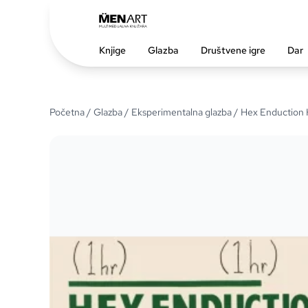
Knjige
Glazba
Društvene igre
Dar
Početna
/
Glazba
/
Eksperimentalna glazba
/ Hex Enduction 