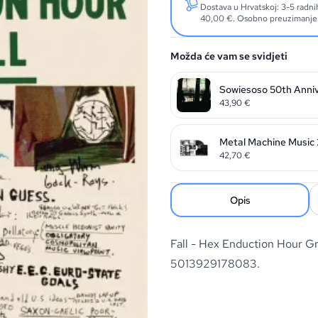
Dostava u Hrvatskoj: 3-5 radn
40,00 €. Osobno preuzimanje: 
Možda će vam se svidjeti
Sowiesoso 50th Anni
43,90
€
Metal Machine Music
42,70
€
Opis
Fall - Hex Enduction Hour Gr
5013929178083.