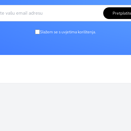
Pretplatit
Slažem se s uvjetima korištenja.