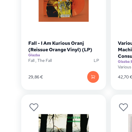
Fall - I Am Kurious Oranj
Variou
(Reissue Orange Vinyl) (LP)
Machi
Glazba
Consu
Fall
,
The Fall
LP
Glazba
|
Various 
29,86
€
42,70