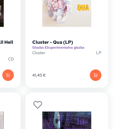
l Hell
Cluster - Qua (LP)
Glazba
|
Eksperimentalna glazba
Cluster
LP
CD
41,45
€