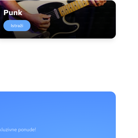
Punk
Istraži
skluzivne ponude!