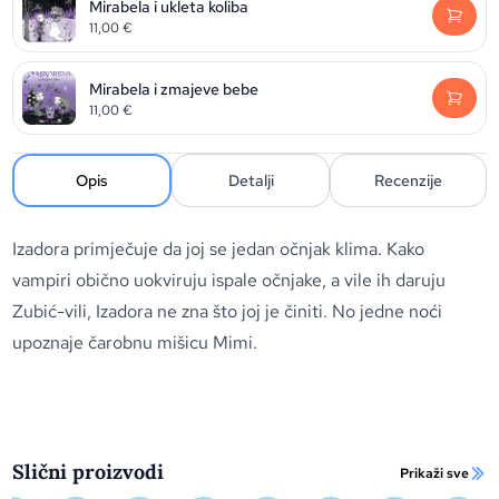
Mirabela i ukleta koliba
11,00
€
Mirabela i zmajeve bebe
11,00
€
Opis
Detalji
Recenzije
Izadora primječuje da joj se jedan očnjak klima. Kako
vampiri obično uokviruju ispale očnjake, a vile ih daruju
Zubić-vili, Izadora ne zna što joj je činiti. No jedne noći
upoznaje čarobnu mišicu Mimi.
Slični proizvodi
Prikaži sve