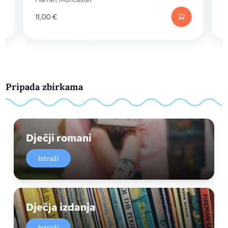
11,00
€
1
Pripada zbirkama
Dječji romani
Istraži
Dječja izdanja
Istraži