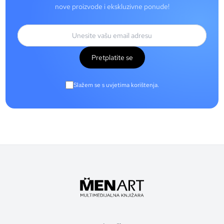
nove proizvode i ekskluzivne ponude!
Pretplatite se
Slažem se s uvjetima korištenja.