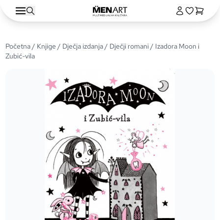
Početna
/
Knjige
/
Dječja izdanja
/
Dječji romani
/ Izadora Moon i
Zubić-vila