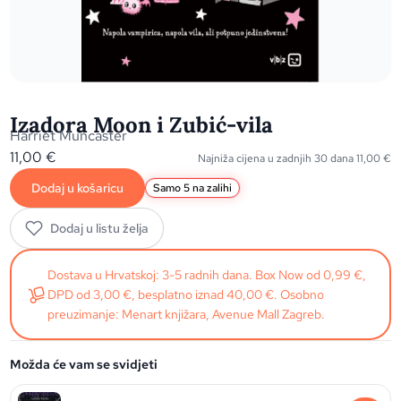
Izadora Moon i Zubić-vila
Harriet Muncaster
11,00
€
Najniža cijena u zadnjih 30 dana
11,00
€
Dodaj u košaricu
Samo 5 na zalihi
Dodaj u listu želja
Dostava u Hrvatskoj: 3-5 radnih dana. Box Now od 0,99 €,
DPD od 3,00 €, besplatno iznad 40,00 €. Osobno
preuzimanje: Menart knjižara, Avenue Mall Zagreb.
Možda će vam se svidjeti