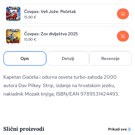
Čovpas: Veli Jože: Početak
15,90
€
Čovpas: Zov divljaštva 2025
15,90
€
Opis
Detalji
Recenzije
Kapetan Gaćeša i odurna osveta turbo-zahoda 2000
autora Dav Pilkey. Strip, izdanje na hrvatskom jeziku,
nakladnik Mozaik knjiga, ISBN/EAN 9789531424493.
Slični proizvodi
Prikaži sve