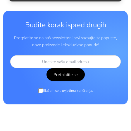
Budite korak ispred drugih
Pretplatite se na naš newsletter i prvi saznajte za popuste,
nove proizvode i ekskluzivne ponude!
Pretplatite se
Slažem se s uvjetima korištenja.