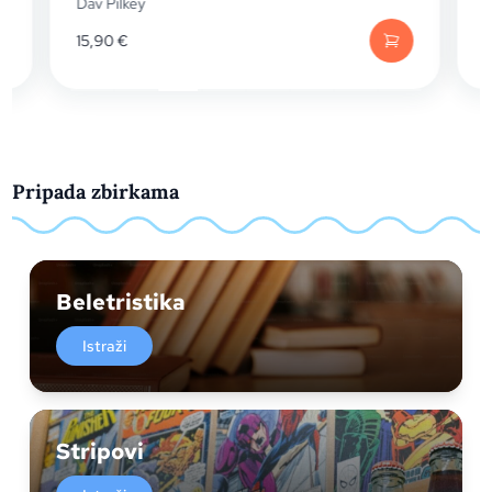
Dav Pilkey
Dav Pil
15,90
€
13,99
€
Pripada zbirkama
Beletristika
Istraži
Stripovi