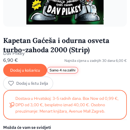
Kapetan Gaćeša i odurna osveta
turbo-zahoda 2000 (Strip)
Dav Pilkey
6,90
€
Najniža cijena u zadnjih 30 dana
6,00
€
Dodaj u košaricu
Samo 4 na zalihi
Dodaj u listu želja
Dostava u Hrvatskoj: 3-5 radnih dana. Box Now od 0,99 €,
DPD od 3,00 €, besplatno iznad 40,00 €. Osobno
preuzimanje: Menart knjižara, Avenue Mall Zagreb.
Možda će vam se svidjeti