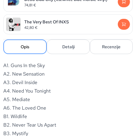
74,81
€
The Very Best Of INXS
42,80
€
Opis
Detalji
Recenzije
A1. Guns In the Sky
A2. New Sensation
A3. Devil Inside
A4. Need You Tonight
A5. Mediate
A6. The Loved One
B1. Wildlife
B2. Never Tear Us Apart
B3. Mystify