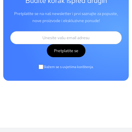
Budite korak ispred drugih
Pretplatite se na naš newsletter i prvi saznajte za popuste,
nove proizvode i ekskluzivne ponude!
Pretplatite se
Slažem se s uvjetima korištenja.