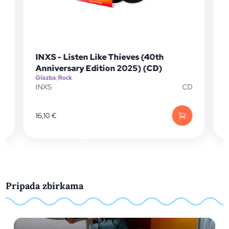
INXS - Listen Like Thieves (40th
Anniversary Edition 2025) (CD)
Glazba
|
Rock
G
P
INXS
CD
16,10
€
Pripada zbirkama