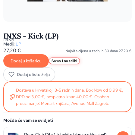
INXS - Kick (LP)
INXS
Medij:
LP
27,20
€
Najniža cijena u zadnjih 30 dana
27,20
€
Dodaj u košaricu
Samo 1 na zalihi
Dodaj u listu želja
Dostava u Hrvatskoj: 3-5 radnih dana. Box Now od 0,99 €,
DPD od 3,00 €, besplatno iznad 40,00 €. Osobno
preuzimanje: Menart knjižara, Avenue Mall Zagreb.
Možda će vam se svidjeti
Dead Club City (ltd.white blue marble vinyl)