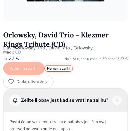
Orlowsky, David Trio - Klezmer
Kings Tribute (CD)
David Orlowsky Trio
,
David Trio
,
Orlowsky
Medij:
CD
13,27
€
Najniža cijena u zadnjih 30 dana
13,27
€
Nema na zalihi
Nema na zalihi
Dodaj u listu želja
Želite li obavijest kad se vrati na zalihu?
Poslat ćemo vam jednu kratku email obavijest čim ovaj
proizvod ponovno bude dostupan.