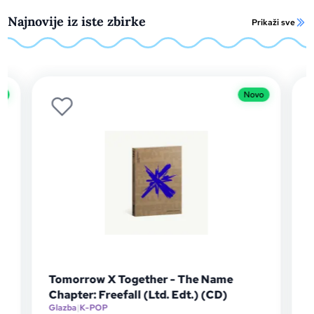
Najnovije iz iste zbirke
Prikaži sve
o
Novo
Tomorrow X Together - The Name
Chapter: Freefall (Ltd. Edt.) (CD)
Glazba
|
K-POP
G