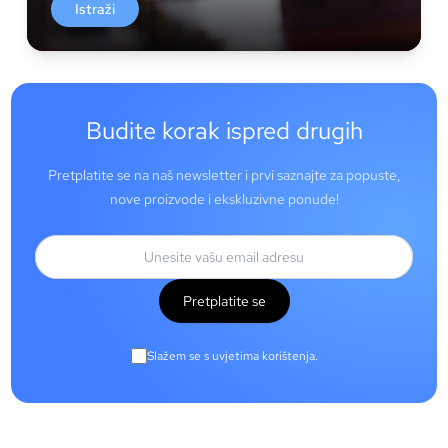
Istraži
Budite korak ispred drugih
Pretplatite se na naš newsletter i prvi saznajte za popuste,
nove proizvode i ekskluzivne ponude!
Pretplatite se
Slažem se s uvjetima korištenja.