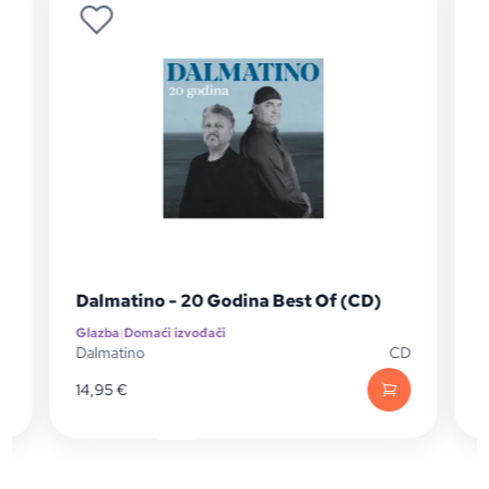
Dalmatino - 20 Godina Best Of (CD)
Glazba
|
Domaći izvođači
G
P
Dalmatino
CD
D
14,95
€
1