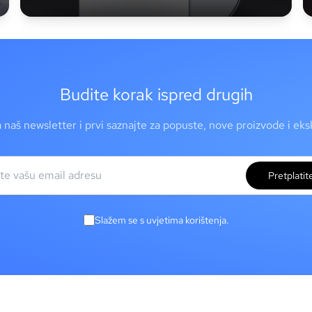
Budite korak ispred drugih
a naš newsletter i prvi saznajte za popuste, nove proizvode i ek
Pretplatit
Slažem se s uvjetima korištenja.