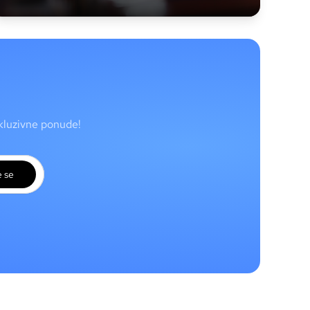
skluzivne ponude!
e se