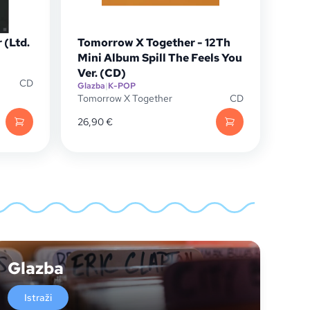
 (Ltd.
Tomorrow X Together - 12Th
Mini Album Spill The Feels You
Ver. (CD)
CD
Glazba
|
K-POP
Tomorrow X Together
CD
26,90
€
Glazba
Istraži