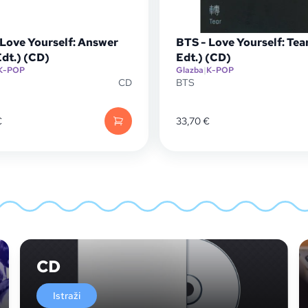
 Love Yourself: Answer
BTS - Love Yourself: Tear
Edt.) (CD)
Edt.) (CD)
K-POP
Glazba
|
K-POP
CD
BTS
€
33,70
€
CD
Istraži