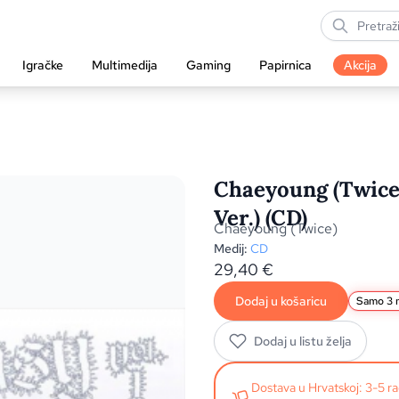
Igračke
Multimedija
Gaming
Papirnica
Akcija
Chaeyoung (Twice)
Ver.) (CD)
Chaeyoung (Twice)
Medij:
CD
29,40
€
Dodaj u košaricu
Samo 3 n
Dodaj u listu želja
Dostava u Hrvatskoj: 3-5 