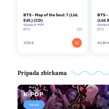
BTS - Map of the Soul: 7 (Ltd.
BTS -
Edt.) (CD)
(Ltd. 
Glazba
|
K-POP
Glazba
|
BTS
CD
BTS
37,10
€
43,80
Pripada zbirkama
K-POP
Istraži