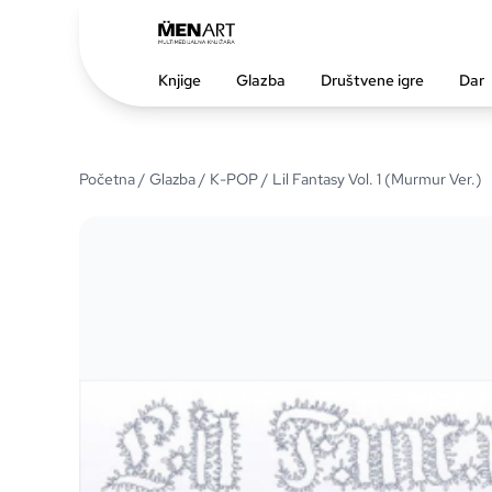
Knjige
Glazba
Društvene igre
Dar
Početna
/
Glazba
/
K-POP
/ Lil Fantasy Vol. 1 (Murmur Ver.)