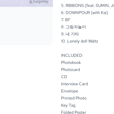
5. RIBBONS (feat. SUMIN, J
6. DOWNPOUR (with Kai)
7. BF
8. 그림자놀이
9. 내 기타
10. Lonely doll Waltz
INCLUDED:
Photobook
Photocard
CD
Interview Card
Envelope
Printed Photo
Key Tag
Folded Poster