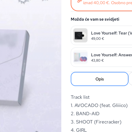
iznad 40,00 €. Osobno pre
Možda će vam se svidjeti
Love Yourself: Tear (V
49,00
€
Love Yourself: Answer
43,80
€
Opis
Track list
1. AVOCADO (feat. Gliiico)
2. BAND-AID
3. SHOOT (Firecracker)
4. GIRL