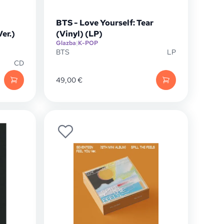
BTS - Love Yourself: Tear
er.)
(Vinyl) (LP)
Glazba
|
K-POP
BTS
LP
CD
49,00
€