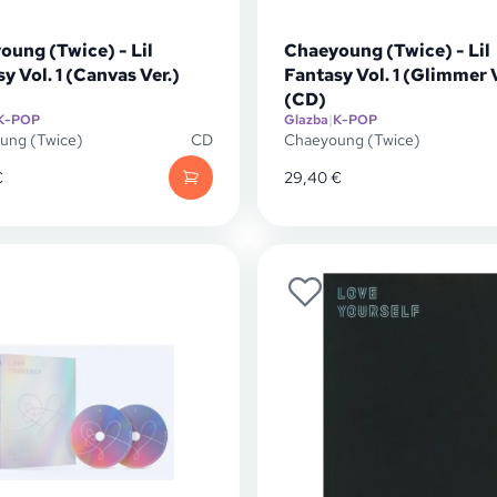
oung (Twice) - Lil
Chaeyoung (Twice) - Lil
y Vol. 1 (Canvas Ver.)
Fantasy Vol. 1 (Glimmer V
(CD)
K-POP
Glazba
|
K-POP
ung (Twice)
CD
Chaeyoung (Twice)
€
29,40
€