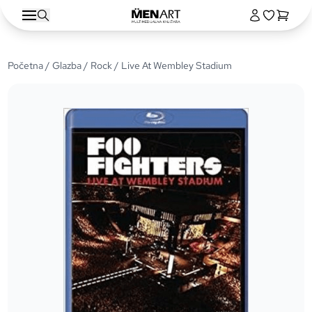
Početna
/
Glazba
/
Rock
/ Live At Wembley Stadium