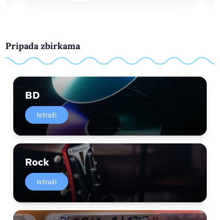
Pripada zbirkama
BD
Istraži
Rock
Istraži