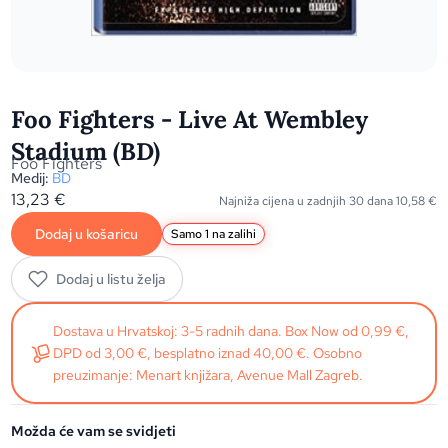
Foo Fighters - Live At Wembley
Stadium (BD)
Foo Fighters
Medij:
BD
13,23
€
Najniža cijena u zadnjih 30 dana
10,58
€
Dodaj u košaricu
Samo 1 na zalihi
Dodaj u listu želja
Dostava u Hrvatskoj: 3-5 radnih dana. Box Now od 0,99 €,
DPD od 3,00 €, besplatno iznad 40,00 €. Osobno
preuzimanje: Menart knjižara, Avenue Mall Zagreb.
Možda će vam se svidjeti