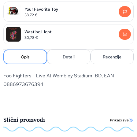
Your Favorite Toy
38,72
€
Wasting Light
30,78
€
Opis
Detalji
Recenzije
Foo Fighters - Live At Wembley Stadium. BD, EAN
0886973676394.
Slični proizvodi
Prikaži sve