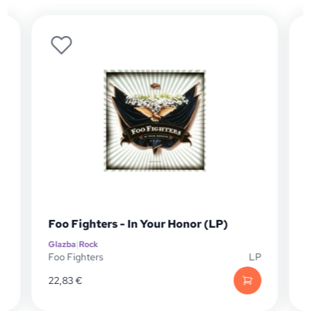
)
Foo Fighters - In Your Honor (LP)
Glazba
|
Rock
G
D
Foo Fighters
LP
F
22,83
€