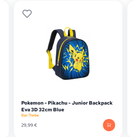
Pokemon - Pikachu - Junior Backpack
Eva 3D 32cm Blue
Dar
|
Torbe
D
29,99
€