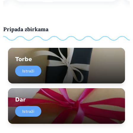
Pripada zbirkama
Torbe
Istraži
Dar
Istraži