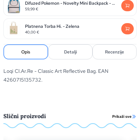
Difuzed Pokemon - Novelty Mini Backpack - Snorlax
59,99
€
Platnena Torba Hi. - Zelena
40,00
€
Opis
Detalji
Recenzije
Loqi Cl.Ar.Re - Classic Art Reflective Bag. EAN
4260715135732.
Slični proizvodi
Prikaži sve