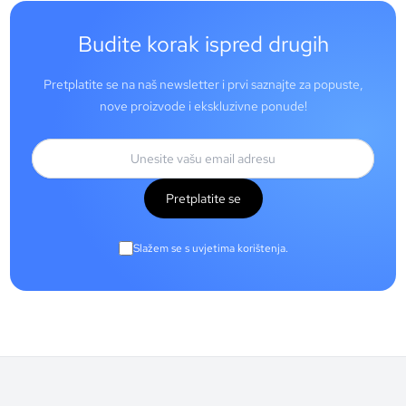
Budite korak ispred drugih
Pretplatite se na naš newsletter i prvi saznajte za popuste,
nove proizvode i ekskluzivne ponude!
Pretplatite se
Slažem se s uvjetima korištenja.