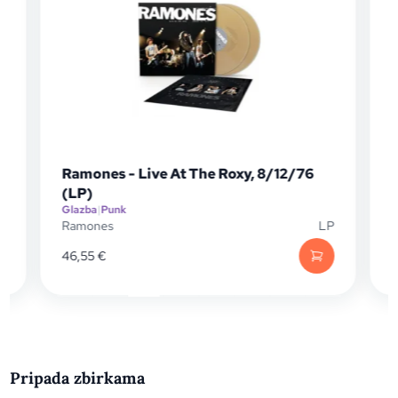
Ramones - Live At The Roxy, 8/12/76
(LP)
Glazba
|
Punk
G
P
Ramones
LP
F
46,55
€
Pripada zbirkama