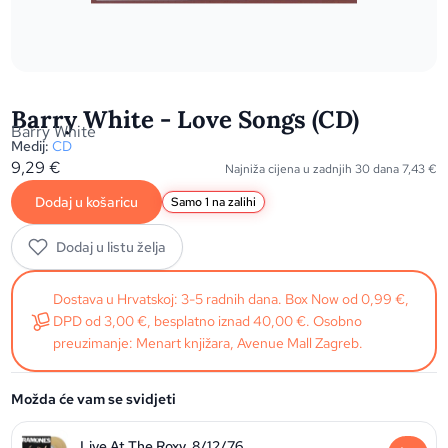
Barry White - Love Songs (CD)
Barry White
Medij:
CD
9,29
€
Najniža cijena u zadnjih 30 dana
7,43
€
Dodaj u košaricu
Samo 1 na zalihi
Dodaj u listu želja
Dostava u Hrvatskoj: 3-5 radnih dana. Box Now od 0,99 €,
DPD od 3,00 €, besplatno iznad 40,00 €. Osobno
preuzimanje: Menart knjižara, Avenue Mall Zagreb.
Možda će vam se svidjeti
Live At The Roxy, 8/12/76