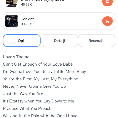
46,55
€
Tonight
33,25
€
Opis
Detalji
Recenzije
Love's Theme
Can't Get Enough of Your Love Babe
I'm Gonna Love You Just a Little More Baby
You're the First, My Last, My Everything
Never, Never Gonna Give You Up
Just the Way You Are
It's Ecstasy when You Lay Down to Me
Practice What You Preach
Walking' in the Rain with the One I Love