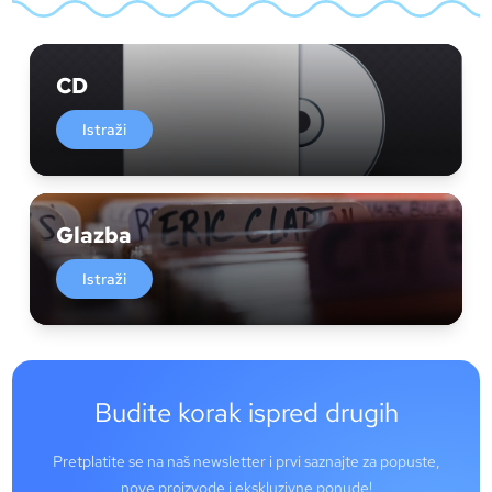
CD
Istraži
Glazba
Istraži
Budite korak ispred drugih
Pretplatite se na naš newsletter i prvi saznajte za popuste,
nove proizvode i ekskluzivne ponude!