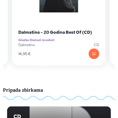
Dalmatino - 20 Godina Best Of (CD)
Glazba
|
Domaći izvođači
G
P
Dalmatino
CD
D
14,95
€
1
Pripada zbirkama
CD