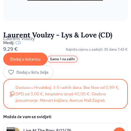
Laurent Voulzy - Lys & Love (CD)
Laurent Voulzy
Medij:
CD
9,29
€
Najniža cijena u zadnjih 30 dana
7,43
€
Dodaj u košaricu
Samo 1 na zalihi
Dodaj u listu želja
Dostava u Hrvatskoj: 3-5 radnih dana. Box Now od 0,99 €,
DPD od 3,00 €, besplatno iznad 40,00 €. Osobno
preuzimanje: Menart knjižara, Avenue Mall Zagreb.
Možda će vam se svidjeti
Live At The Roxy, 8/12/76