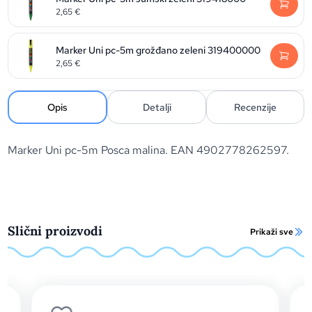
2,65
€
Marker Uni pc-5m grožđano zeleni 319400000
2,65
€
Opis
Detalji
Recenzije
Marker Uni pc-5m Posca malina. EAN 4902778262597.
Slični proizvodi
Prikaži sve