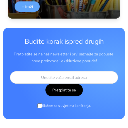
Istraži
Budite korak ispred drugih
Pretplatite se na naš newsletter i prvi saznajte za popuste,
nove proizvode i ekskluzivne ponude!
Pretplatite se
Slažem se s uvjetima korištenja.