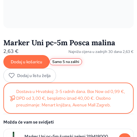
Marker Uni pc-5m Posca malina
2,63
€
Najniža cijena u zadnjih 30 dana
2,63
€
Dodaj u košaricu
Samo 5 na zalihi
Dodaj u listu želja
Dostava u Hrvatskoj: 3-5 radnih dana. Box Now od 0,99 €,
DPD od 3,00 €, besplatno iznad 40,00 €. Osobno
preuzimanje: Menart knjižara, Avenue Mall Zagreb.
Možda će vam se svidjeti
Marker Uni pc-5m šumski zeleni 319418000