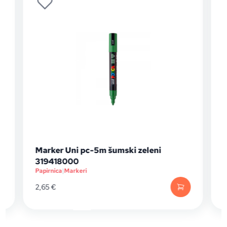
Marker Uni pc-5m šumski zeleni
319418000
Papirnica
|
Markeri
P
2,65
€