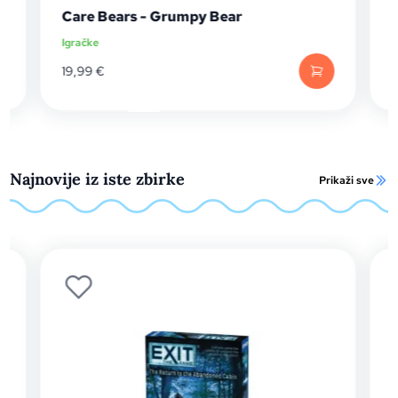
Care Bears - Grumpy Bear
Igračke
I
19,99
€
Najnovije iz iste zbirke
Prikaži sve