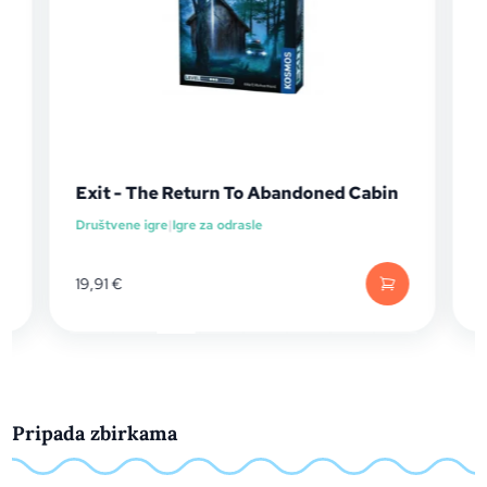
Exit - The Return To Abandoned Cabin
Društvene igre
|
Igre za odrasle
I
1
19,91
€
Pripada zbirkama