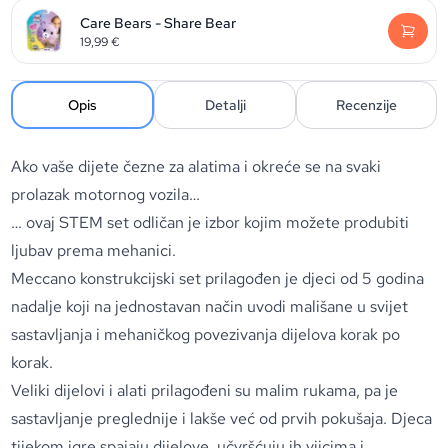
Care Bears - Share Bear
19,99
€
Opis
Detalji
Recenzije
Ako vaše dijete čezne za alatima i okreće se na svaki
prolazak motornog vozila…
… ovaj STEM set odličan je izbor kojim možete produbiti
ljubav prema mehanici.
Meccano konstrukcijski set prilagođen je djeci od 5 godina
nadalje koji na jednostavan način uvodi mališane u svijet
sastavljanja i mehaničkog povezivanja dijelova korak po
korak.
Veliki dijelovi i alati prilagođeni su malim rukama, pa je
sastavljanje preglednije i lakše već od prvih pokušaja. Djeca
tijekom igre spajaju dijelove, učvršćuju ih vijcima i