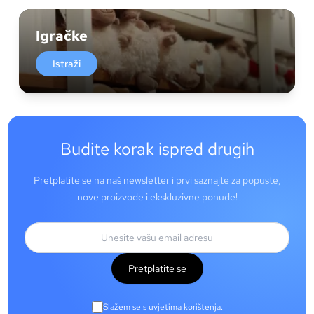
Igračke
Istraži
Budite korak ispred drugih
Pretplatite se na naš newsletter i prvi saznajte za popuste,
nove proizvode i ekskluzivne ponude!
Pretplatite se
Slažem se s uvjetima korištenja.