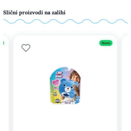
Slični proizvodi na zalihi
o
Novo