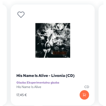
His Name Is Alive - Livonia (CD)
Glazba
|
Eksperimentalna glazba
G
P
His Name Is Alive
CD
H
17,45
€