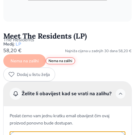
Meet The Residents (LP)
The Residents
Medij:
LP
58,20
€
Najniža cijena u zadnjih 30 dana
58,20
€
Nema na zalihi
Nema na zalihi
Dodaj u listu želja
Želite li obavijest kad se vrati na zalihu?
Poslat ćemo vam jednu kratku email obavijest čim ovaj
proizvod ponovno bude dostupan.