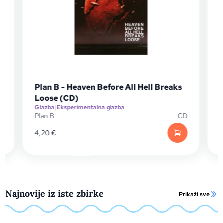
Plan B - Heaven Before All Hell Breaks
Loose (CD)
Glazba
|
Eksperimentalna glazba
G
P
Plan B
CD
C
4,20
€
Najnovije iz iste zbirke
Prikaži sve