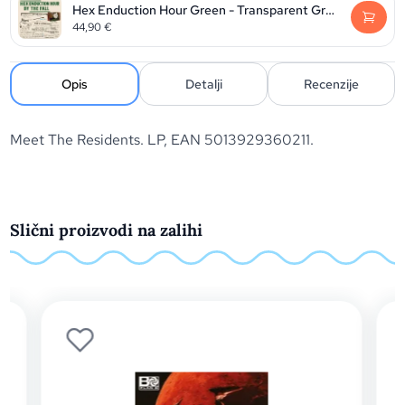
Hex Enduction Hour Green - Transparent Green Vinyl edition
44,90
€
Opis
Detalji
Recenzije
Meet The Residents. LP, EAN 5013929360211.
Slični proizvodi na zalihi