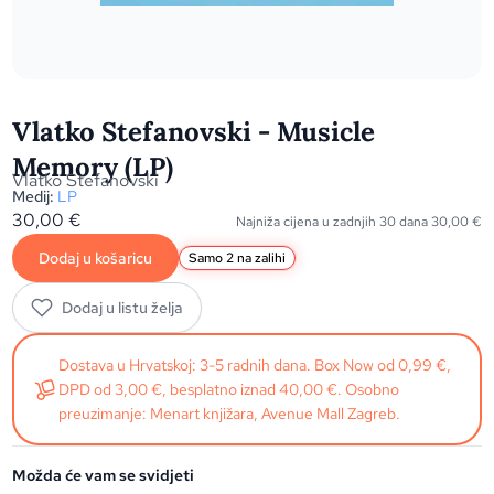
Vlatko Stefanovski - Musicle
Memory (LP)
Vlatko Stefanovski
Medij:
LP
30,00
€
Najniža cijena u zadnjih 30 dana
30,00
€
Dodaj u košaricu
Samo 2 na zalihi
Dodaj u listu želja
Dostava u Hrvatskoj: 3-5 radnih dana. Box Now od 0,99 €,
DPD od 3,00 €, besplatno iznad 40,00 €. Osobno
preuzimanje: Menart knjižara, Avenue Mall Zagreb.
Možda će vam se svidjeti