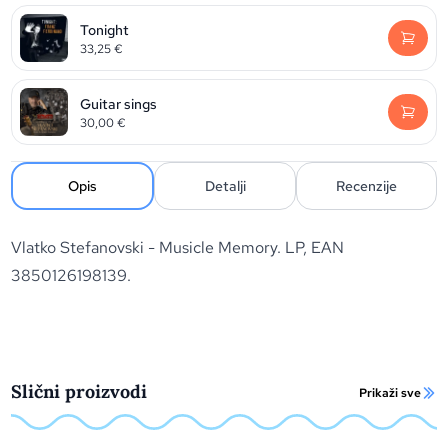
Tonight
33,25
€
Guitar sings
30,00
€
Opis
Detalji
Recenzije
Vlatko Stefanovski - Musicle Memory. LP, EAN
3850126198139.
Slični proizvodi
Prikaži sve