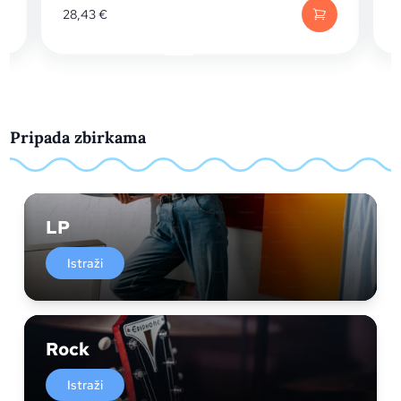
28,43
€
Pripada zbirkama
LP
Istraži
Rock
Istraži