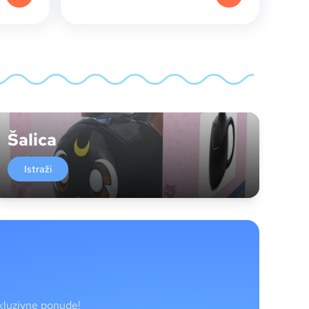
Šalica
Istraži
skluzivne ponude!