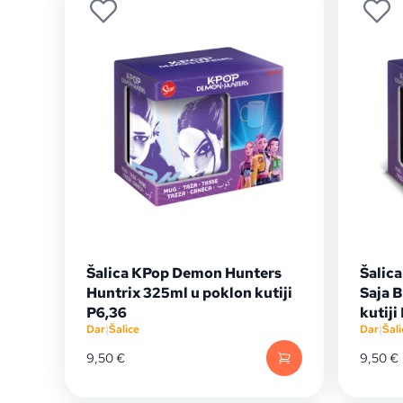
Šalica KPop Demon Hunters
Šalic
Huntrix 325ml u poklon kutiji
Saja 
P6,36
kutiji
Dar
|
Šalice
Dar
|
Šali
9,50
€
9,50
€