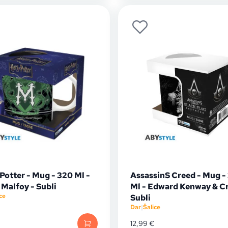
Potter - Mug - 320 Ml -
AssassinS Creed - Mug -
Malfoy - Subli
Ml - Edward Kenway & Cr
ce
Subli
Dar
|
Šalice
12,99
€