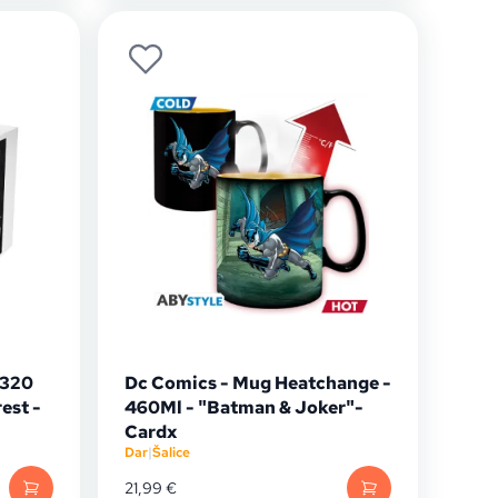
 320
Dc Comics - Mug Heatchange -
est -
460Ml - "Batman & Joker"-
Cardx
Dar
|
Šalice
21,99
€