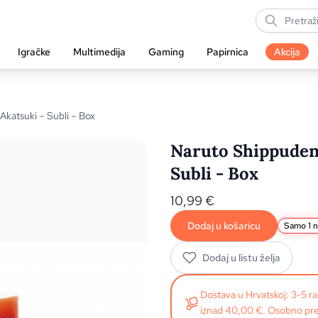
Igračke
Multimedija
Gaming
Papirnica
Akcija
katsuki – Subli – Box
Naruto Shippuden 
Subli - Box
10,99
€
Dodaj u košaricu
Samo 1 n
Dodaj u listu želja
Dostava u Hrvatskoj: 3-5 
iznad 40,00 €. Osobno pre