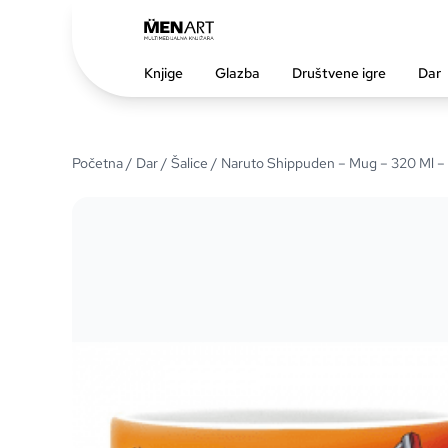
Knjige
Glazba
Društvene igre
Dar
Početna
/
Dar
/
Šalice
/ Naruto Shippuden – Mug – 320 Ml – A