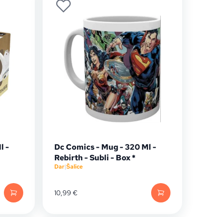
l -
Dc Comics - Mug - 320 Ml -
Rebirth - Subli - Box *
Dar
|
Šalice
10,99
€