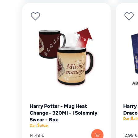
Harry Potter - Mug Heat
Harry 
Change - 320Ml - I Solemnly
Draco 
Dar
|
Šali
Swear - Box
Dar
|
Šalice
14,49
€
12,99
€