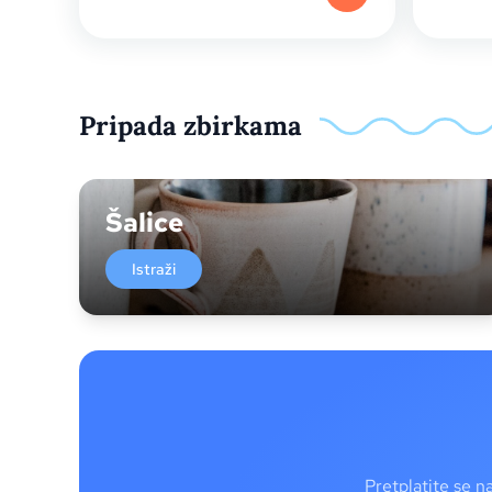
Pripada zbirkama
Šalice
Istraži
Pretplatite se n