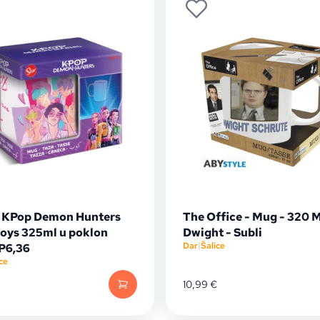
a KPop Demon Hunters
The Office - Mug - 320 M
Boys 325ml u poklon
Dwight - Subli
Dar
|
Šalice
 P6,36
ce
10,99
€