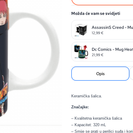
Možda će vam se svidjeti
AssassinS Creed - Mug
12,99
€
Dc Comics - Mug Heat
21,99
€
Opis
Keramička šalica.
Značajke:
– Kvalitetna keramička šalica
– Kapacitet: 320 mL
– Smije se prati u perilici suđa i kor