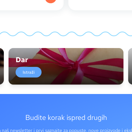
Dar
Istraži
Budite korak ispred drugih
a naš newsletter i prvi saznajte za popuste, nove proizvode i ek