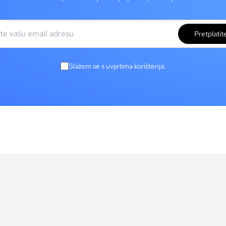
Pretplatit
Slažem se s uvjetima korištenja.