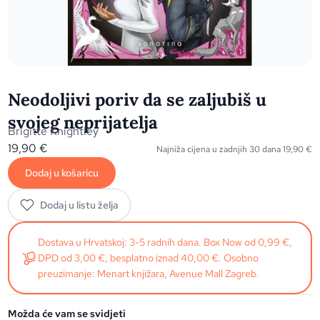
Neodoljivi poriv da se zaljubiš u
svojeg neprijatelja
Brigitte Knightley
19,90
€
Najniža cijena u zadnjih 30 dana
19,90
€
Dodaj u košaricu
Dodaj u listu želja
Dostava u Hrvatskoj: 3-5 radnih dana. Box Now od 0,99 €,
DPD od 3,00 €, besplatno iznad 40,00 €. Osobno
preuzimanje: Menart knjižara, Avenue Mall Zagreb.
Možda će vam se svidjeti