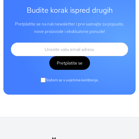
Budite korak ispred drugih
Pretplatite se na naš newsletter i prvi saznajte za popuste,
nove proizvode i ekskluzivne ponude!
Pretplatite se
Slažem se s uvjetima korištenja.