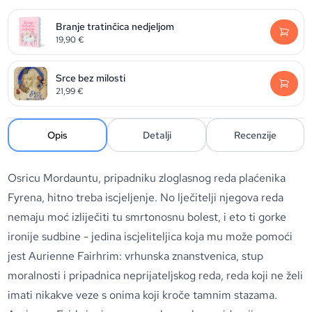
Branje tratinčica nedjeljom
19,90
€
Srce bez milosti
21,99
€
Opis
Detalji
Recenzije
Osricu Mordauntu, pripadniku zloglasnog reda plaćenika
Fyrena, hitno treba iscjeljenje. No lječitelji njegova reda
nemaju moć izliječiti tu smrtonosnu bolest, i eto ti gorke
ironije sudbine - jedina iscjeliteljica koja mu može pomoći
jest Aurienne Fairhrim: vrhunska znanstvenica, stup
moralnosti i pripadnica neprijateljskog reda, reda koji ne želi
imati nikakve veze s onima koji kroče tamnim stazama.