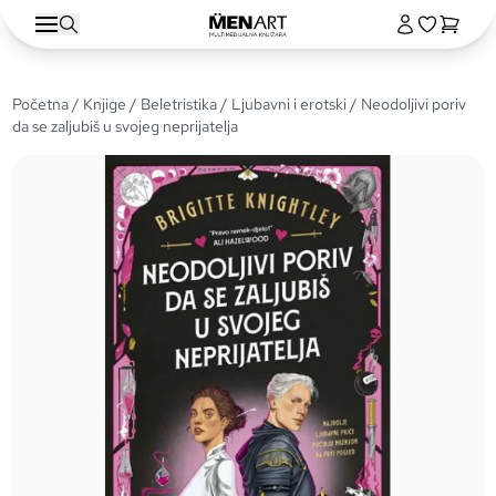
Početna
/
Knjige
/
Beletristika
/
Ljubavni i erotski
/ Neodoljivi poriv
da se zaljubiš u svojeg neprijatelja