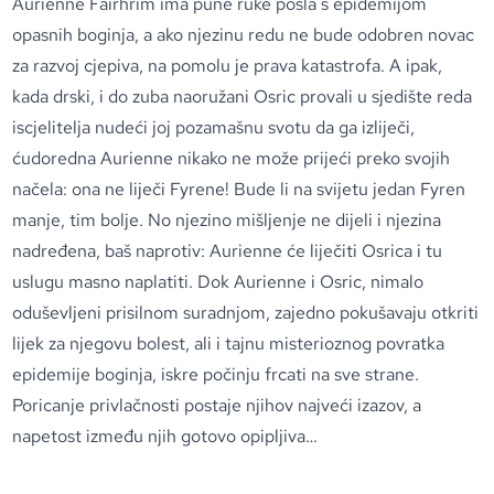
Aurienne Fairhrim ima pune ruke posla s epidemijom
opasnih boginja, a ako njezinu redu ne bude odobren novac
za razvoj cjepiva, na pomolu je prava katastrofa. A ipak,
kada drski, i do zuba naoružani Osric provali u sjedište reda
iscjelitelja nudeći joj pozamašnu svotu da ga izliječi,
ćudoredna Aurienne nikako ne može prijeći preko svojih
načela: ona ne liječi Fyrene! Bude li na svijetu jedan Fyren
manje, tim bolje. No njezino mišljenje ne dijeli i njezina
nadređena, baš naprotiv: Aurienne će liječiti Osrica i tu
uslugu masno naplatiti. Dok Aurienne i Osric, nimalo
oduševljeni prisilnom suradnjom, zajedno pokušavaju otkriti
lijek za njegovu bolest, ali i tajnu misterioznog povratka
epidemije boginja, iskre počinju frcati na sve strane.
Poricanje privlačnosti postaje njihov najveći izazov, a
napetost između njih gotovo opipljiva…