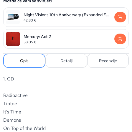
Možda će vam se svidjeti
Night Visions 10th Anniversary (Expanded Ed.)
42,80
€
Mercury: Act 2
38,05
€
Opis
Detalji
Recenzije
1. CD
Radioactive
Tiptoe
It's Time
Demons
On Top of the World