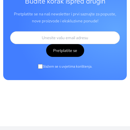
Budite korak ispred drugih
Pretplatite se na naš newsletter i prvi saznajte za popuste,
nove proizvode i ekskluzivne ponude!
Pretplatite se
Slažem se s uvjetima korištenja.