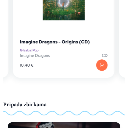
Imagine Dragons - Origins (CD)
Glazba
|
Pop
G
P
Imagine Dragons
CD
I
10,40
€
Pripada zbirkama