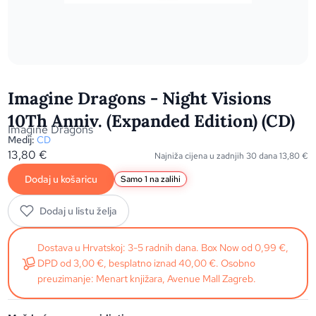
Imagine Dragons - Night Visions
10Th Anniv. (Expanded Edition) (CD)
Imagine Dragons
Medij:
CD
13,80
€
Najniža cijena u zadnjih 30 dana
13,80
€
Dodaj u košaricu
Samo 1 na zalihi
Dodaj u listu želja
Dostava u Hrvatskoj: 3-5 radnih dana. Box Now od 0,99 €,
DPD od 3,00 €, besplatno iznad 40,00 €. Osobno
preuzimanje: Menart knjižara, Avenue Mall Zagreb.