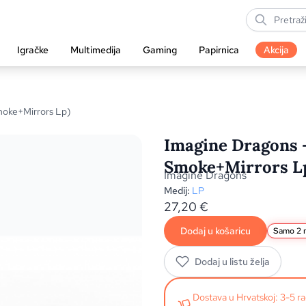
Igračke
Multimedija
Gaming
Papirnica
Akcija
moke+Mirrors Lp)
Imagine Dragons -
Smoke+Mirrors L
Imagine Dragons
Medij:
LP
27,20
€
Dodaj u košaricu
Samo 2 n
Dodaj u listu želja
Dostava u Hrvatskoj: 3-5 