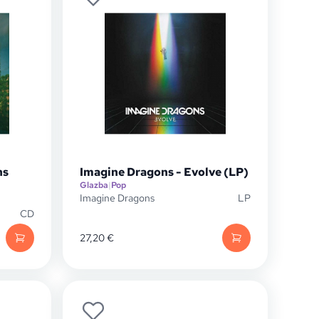
ns
Imagine Dragons - Evolve (LP)
Glazba
|
Pop
Imagine Dragons
LP
CD
27,20
€