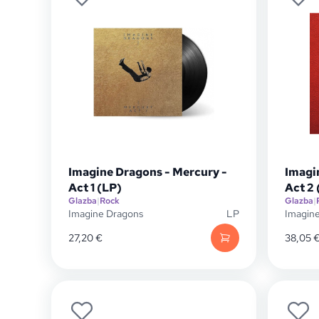
Imagine Dragons - Mercury -
Imagi
Act 1 (LP)
Act 2 
Glazba
|
Rock
Glazba
|
Imagine Dragons
LP
Imagin
27,20
€
38,05