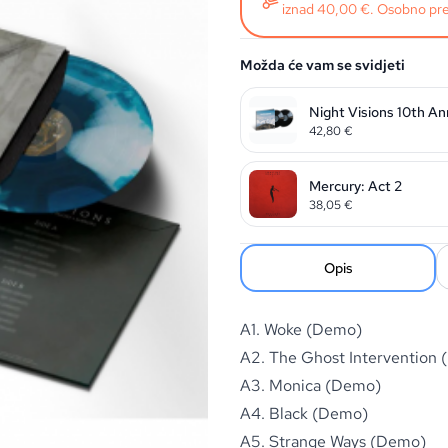
iznad 40,00 €. Osobno pre
Možda će vam se svidjeti
Night Visions 10th A
42,80
€
Mercury: Act 2
38,05
€
Opis
A1. Woke (Demo)
A2. The Ghost Intervention
A3. Monica (Demo)
A4. Black (Demo)
A5. Strange Ways (Demo)