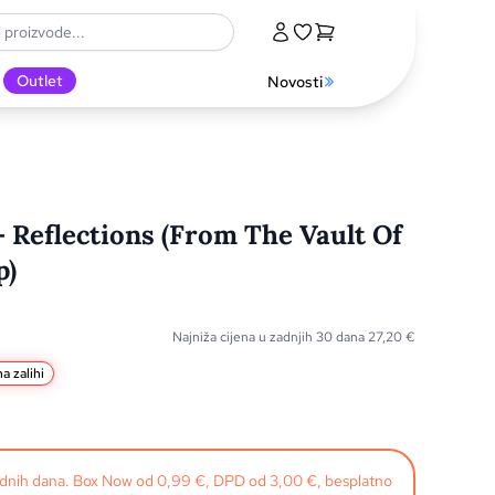
Outlet
Novosti
 Reflections (From The Vault Of
p)
Najniža cijena u zadnjih 30 dana
27,20
€
a zalihi
radnih dana. Box Now od 0,99 €, DPD od 3,00 €, besplatno