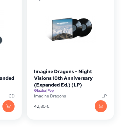
Imagine Dragons - Night
panded
Visions 10th Anniversary
(Expanded Ed.) (LP)
Glazba
|
Pop
CD
Imagine Dragons
LP
42,80
€