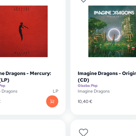
ne Dragons - Mercury:
Imagine Dragons - Origi
(LP)
(CD)
Pop
Glazba
|
Pop
e Dragons
LP
Imagine Dragons
€
10,40
€