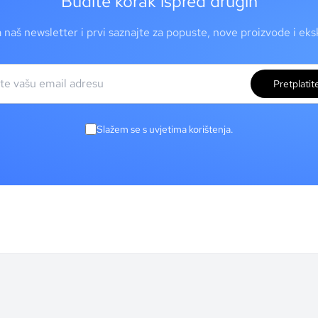
Budite korak ispred drugih
a naš newsletter i prvi saznajte za popuste, nove proizvode i ek
Pretplatit
Slažem se s uvjetima korištenja.