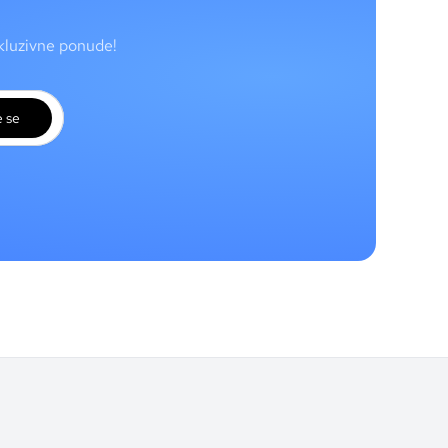
skluzivne ponude!
e se