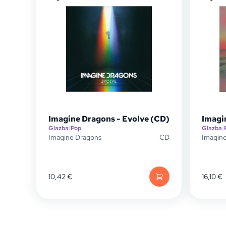
Imagine Dragons - Evolve (CD)
Imagi
Glazba
|
Pop
Glazba
|
Imagine Dragons
CD
Imagin
10,42
€
16,10
€