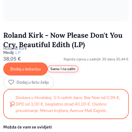
Roland Kirk - Now Please Don't You
Cry, Beautiful Edith (LP)
Roland Kirk
Medij:
LP
38,05
€
Najniža cijena u zadnjih 30 dana
30,44
€
Dodaj u košaricu
Samo 1 na zalihi
Dodaj u listu želja
Dostava u Hrvatskoj: 3-5 radnih dana. Box Now od 0,99 €,
DPD od 3,00 €, besplatno iznad 40,00 €. Osobno
preuzimanje: Menart knjižara, Avenue Mall Zagreb.
Možda će vam se svidjeti