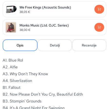
We Free Kings (Acoustic Sounds)
38,05
€
Monks Music (Ltd. OJC. Series)
38,00
€
Opis
Detalji
Recenzije
A1. Blue Rol
A2. Alfie
A3. Why Don't They Know
A4. Silverlization
B1. Fallout
B2. Now Please Don't You Cry, Beautiful Edith
B3. Stompin' Grounds
B4. It's A Grand Night For Swinging