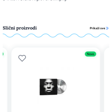
Slični proizvodi
Prikaži sve
o
Novo