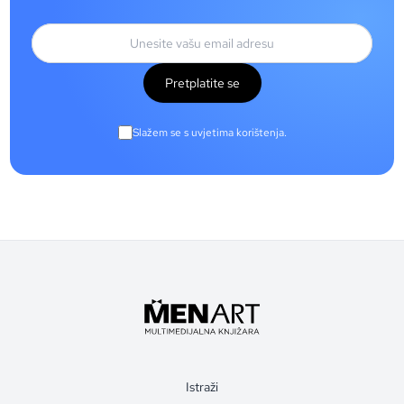
Pretplatite se
Slažem se s uvjetima korištenja.
Istraži