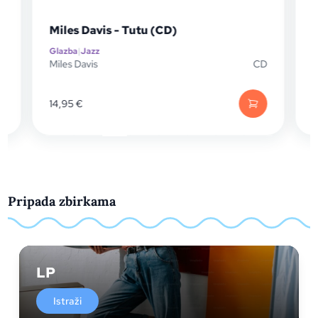
Miles Davis - Tutu (CD)
Glazba
|
Jazz
G
D
Miles Davis
CD
M
14,95
€
Pripada zbirkama
LP
Istraži