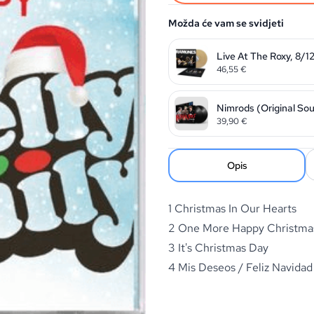
Možda će vam se svidjeti
Live At The Roxy, 8/1
46,55
€
Nimrods (Original So
39,90
€
Opis
1 Christmas In Our Hearts
2 One More Happy Christma
3 It's Christmas Day
4 Mis Deseos / Feliz Navidad