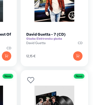
est Of
David Guetta - 7 (CD)
Glazba
|
Elektronska glazba
David Guetta
CD
CD
12,15
€
Novo
Novo