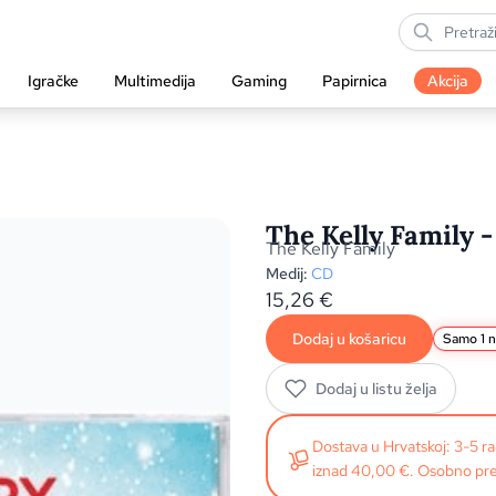
Igračke
Multimedija
Gaming
Papirnica
Akcija
The Kelly Family 
The Kelly Family
Medij:
CD
15,26
€
Dodaj u košaricu
Samo 1 n
Dodaj u listu želja
Dostava u Hrvatskoj: 3-5 
iznad 40,00 €. Osobno pre