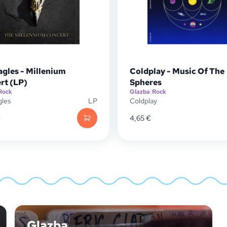
agles - Millenium
Coldplay - Music Of The
rt (LP)
Spheres
Rock
Glazba
|
Rock
gles
LP
Coldplay
€
4,65
€
Glazba