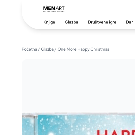
Knjige
Glazba
Društvene igre
Dar
Početna
/
Glazba
/ One More Happy Christmas