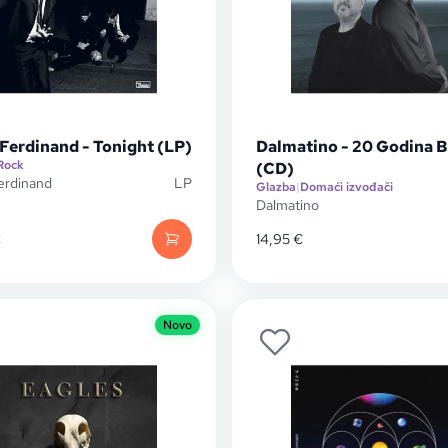
Ferdinand - Tonight (LP)
Dalmatino - 20 Godina B
Rock
(CD)
erdinand
LP
Glazba
|
Domaći izvođači
Dalmatino
€
14,95
€
Novo