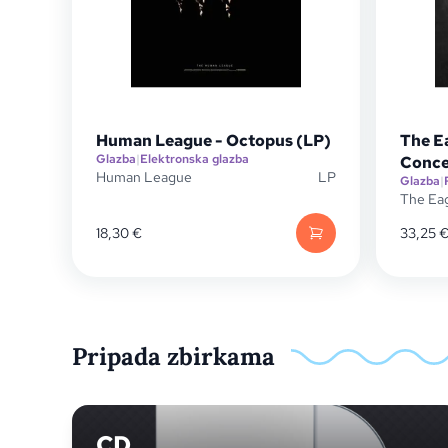
Human League - Octopus (LP)
The E
Glazba
|
Elektronska glazba
Conce
Human League
LP
Glazba
|
The Ea
18,30
€
33,25
Pripada zbirkama
CD