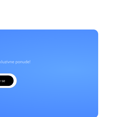
skluzivne ponude!
e se