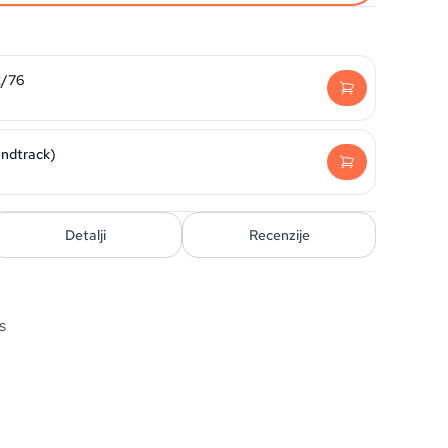
2/76
undtrack)
Detalji
Recenzije
s