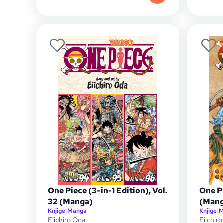
One Piece (3-in-1 Edition), Vol.
One Pi
32 (Manga)
(Mang
Knjige
|
Manga
Knjige
|
M
Eiichiro Oda
Eiichir