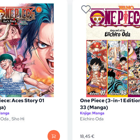
ece: Aces Story 01
One Piece (3-in-1 Edition
a)
33 (Manga)
anga
Knjige
|
Manga
o Oda
,
Sho Hi
Eiichiro Oda
18,45
€