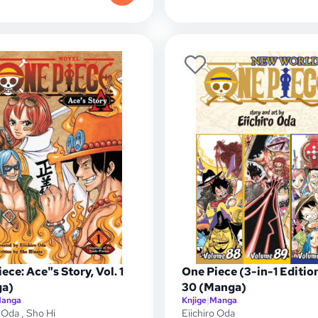
ece: Ace"s Story, Vol. 1
One Piece (3-in-1 Edition
a)
30 (Manga)
anga
Knjige
|
Manga
o Oda
,
Sho Hi
Eiichiro Oda