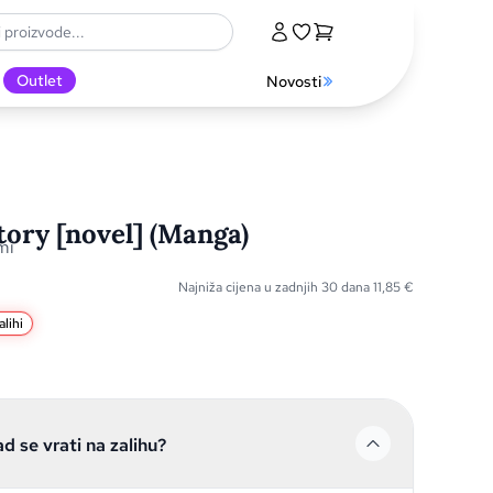
Outlet
Novosti
tory [novel] (Manga)
mi
Najniža cijena u zadnjih 30 dana
11,85
€
lihi
ad se vrati na zalihu?