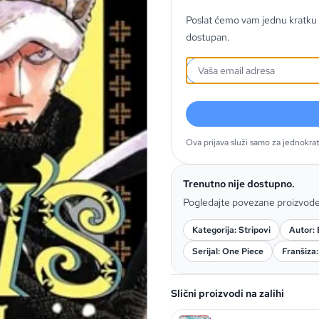
Poslat ćemo vam jednu kratku 
dostupan.
Ova prijava služi samo za jednokra
Trenutno nije dostupno.
Pogledajte povezane proizvod
Kategorija: Stripovi
Autor: 
Serijal: One Piece
Franšiza
Slični proizvodi na zalihi