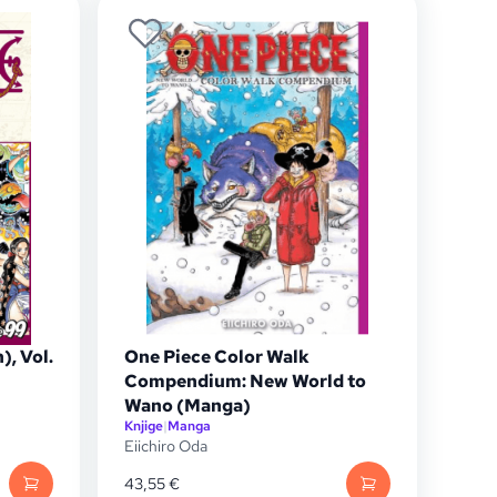
), Vol.
One Piece Color Walk
Compendium: New World to
Wano (Manga)
Knjige
|
Manga
Eiichiro Oda
43,55
€