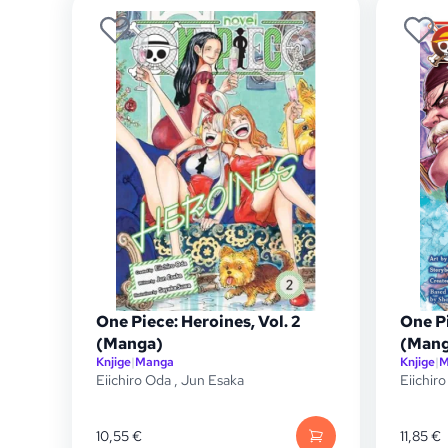
One Piece: Heroines, Vol. 2
One Pi
(Manga)
(Mang
Knjige
|
Manga
Knjige
|
M
Eiichiro Oda
,
Jun Esaka
Eiichir
10,55
€
11,85
€