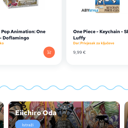
 Pop Animation: One
One Piece - Keychain - S
 - Doflamingo
Luffy
ko
Dar
|
Privjesak za ključeve
9,99
€
Eiichiro Oda
Istraži