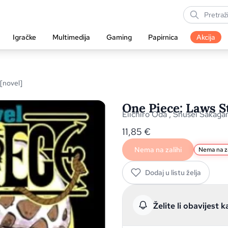
Igračke
Multimedija
Gaming
Papirnica
Akcija
[novel]
One Piece: Laws S
Eiichiro Oda
,
Shusei Sakaga
11,85
€
Nema na zalihi
Nema na za
Dodaj u listu želja
Želite li obavijest k