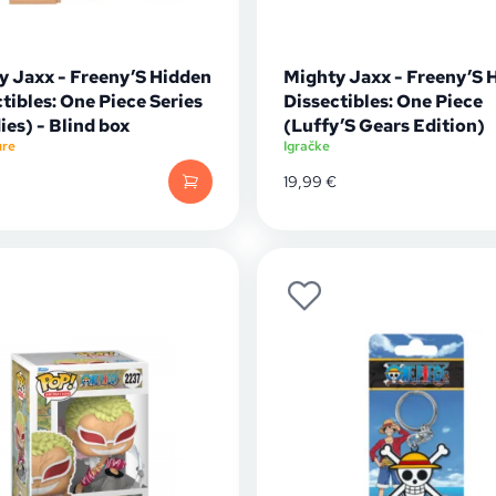
y Jaxx - Freeny’S Hidden
Mighty Jaxx - Freeny’S 
tibles: One Piece Series
Dissectibles: One Piece
ies) - Blind box
(Luffy’S Gears Edition)
ure
Igračke
19,99
€