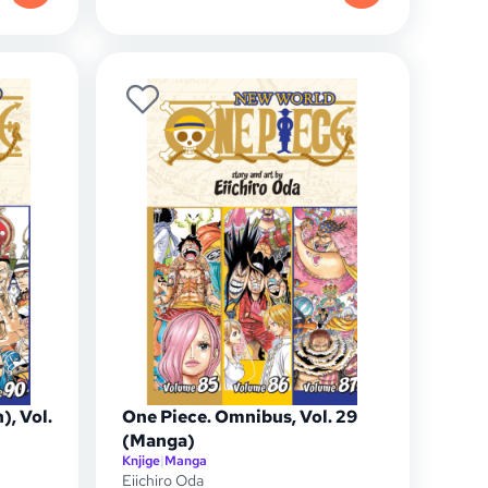
), Vol.
One Piece. Omnibus, Vol. 29
(Manga)
Knjige
|
Manga
Eiichiro Oda