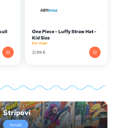
kull
One Piece - Luffy Straw Hat -
Kid Size
Dar
|
Kape
21,99
€
Stripovi
Istraži