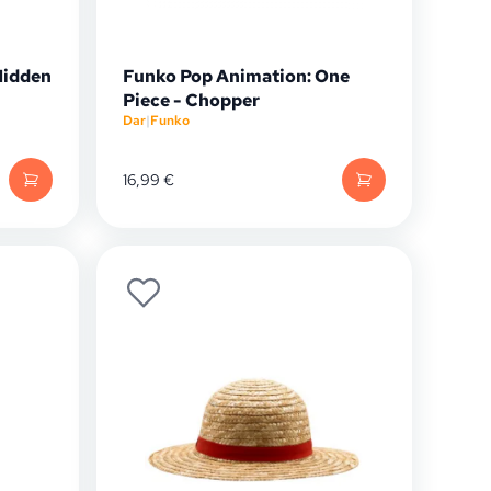
Hidden
Funko Pop Animation: One
Piece - Chopper
Dar
|
Funko
16,99
€