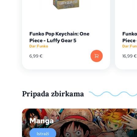
Funko Pop Keychain: One
Funko
Piece - Luffy Gear 5
Piece
Dar
|
Funko
Dar
|
Fun
6,99
€
16,99
€
Pripada zbirkama
Manga
Istraži