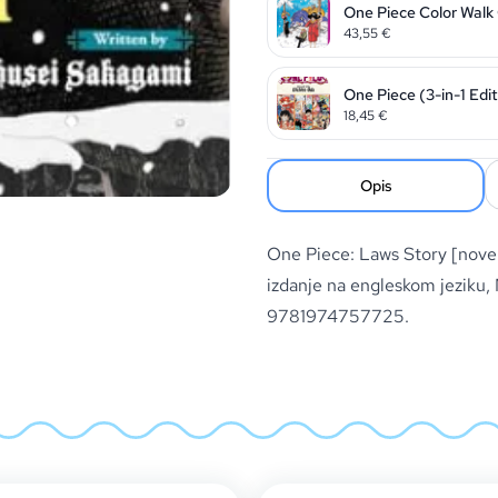
One Piece Color Wal
43,55
€
One Piece (3-in-1 Edit
18,45
€
Opis
One Piece: Laws Story [novel
izdanje na engleskom jeziku
9781974757725.