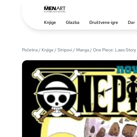
Knjige
Glazba
Društvene igre
Dar
Početna
/
Knjige
/
Stripovi
/
Manga
/ One Piece: Laws Story 