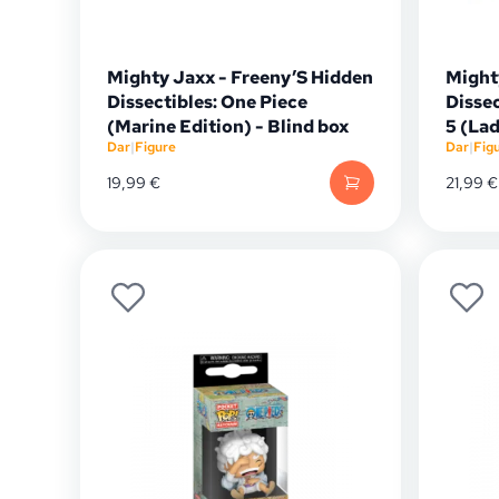
Mighty Jaxx - Freeny’S Hidden
Might
Dissectibles: One Piece
Dissec
(Marine Edition) - Blind box
5 (Lad
Dar
|
Figure
Dar
|
Fig
19,99
€
21,99
€