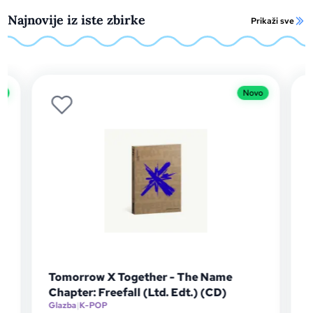
Najnovije iz iste zbirke
Prikaži sve
Novo
Novo
Popularno
e
Toše Proeski - Igra bez granica (LP)
Glazba
|
Pop