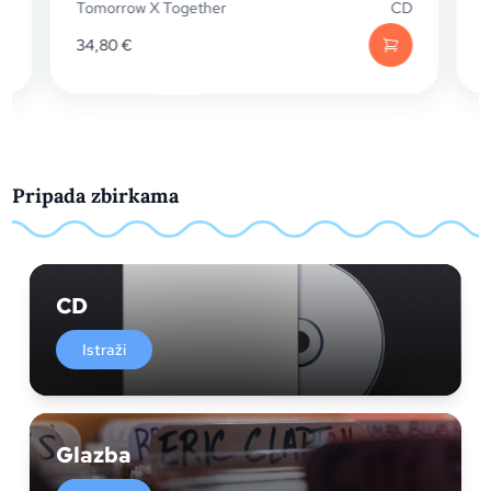
CD
Toše Proeski
LP
49,00
€
Pripada zbirkama
CD
Istraži
Glazba