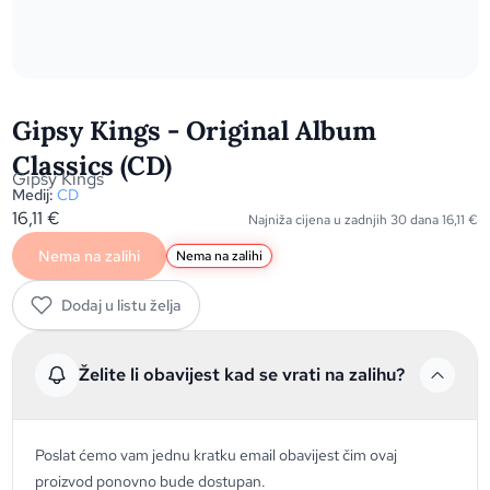
Gipsy Kings - Original Album
Classics (CD)
Gipsy Kings
Medij:
CD
16,11
€
Najniža cijena u zadnjih 30 dana
16,11
€
Nema na zalihi
Nema na zalihi
Dodaj u listu želja
Želite li obavijest kad se vrati na zalihu?
Poslat ćemo vam jednu kratku email obavijest čim ovaj
proizvod ponovno bude dostupan.