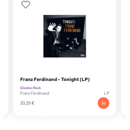
Dalmatino - 20 Godina Best Of (CD)
Glazba
|
Domaći izvođači
LP
Dalmatino
CD
14,95
€