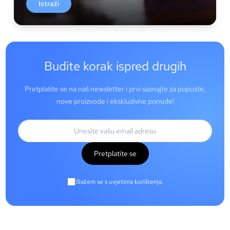
Istraži
Budite korak ispred drugih
Pretplatite se na naš newsletter i prvi saznajte za popuste,
nove proizvode i ekskluzivne ponude!
Pretplatite se
Slažem se s uvjetima korištenja.